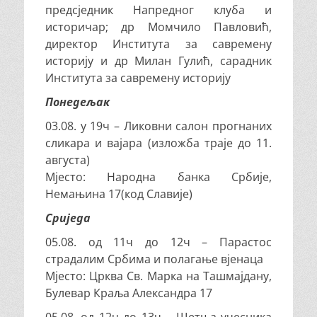
предсједник Напредног клуба и
историчар; др Момчило Павловић,
директор Института за савремену
историју и др Милан Гулић, сарадник
Института за савремену историју
Понедељак
03.08. у 19ч – Ликовни салон прогнаних
сликара и вајара (изложба траје до 11.
августа)
Мјесто: Народна банка Србије,
Немањина 17(код Славије)
Сриједа
05.08. од 11ч до 12ч – Парастос
страдалим Србима и полагање вјенаца
Мјесто: Црква Св. Марка на Ташмајдану,
Булевар Краља Александра 17