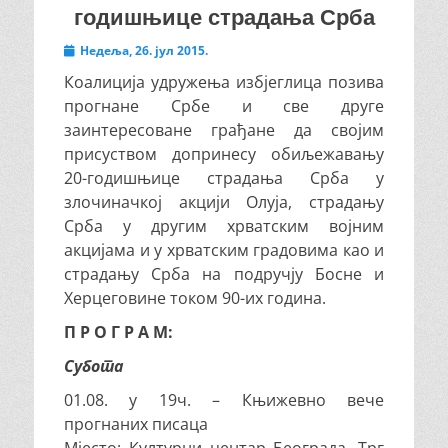
годишњице страдања Срба
Posted
Недеља, 26. јул 2015.
on
Коалиција удружења избјеглица позива
прогнане Србе и све друге
заинтересоване грађане да својим
присуством допринесу обиљежавању
20-годишњице страдања Срба у
злочиначкој акцији Олуја, страдању
Срба у другим хрватским војним
акцијама и у хрватским градовима као и
страдању Срба на подручју Босне и
Херцеговине током 90-их година.
П Р О Г Р А М:
Субота
01.08. у 19ч. – Књижевно вече
прогнаних писаца