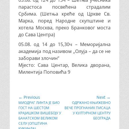
05.08. од 12ч до 13ч – Шетња учесника
парастоса посвећена страдалим
Србима. (Шетња креће од Цркве Св.
Марка, поред Народне скупштине и
хотела Москва, преко Бранковог моста
до Сава Центра)
05.08. од 14 до 15,30ч – Меморијална
академија под називом „Олуја – да се не
заборави злочин“
Мјесто: Сава Центар, Велика дворана,
Милентија Поповића 9
Кретање
← Previous
Next →
Previous
МИОДРАГ ЛИНТА ЈЕ БИО
Next
ОДРЖАНО КЊИЖЕВНО
чланка
ГОСТ НА ШЕСТОМ
ВЕЧЕ ПРОГНАНИХ ПИСАЦА
post:
post:
КРАЈИШКОМ ВИШЕБОЈУ У
У КУЛТУРНОМ ЦЕНТРУ
БАНАТСКОМ ВЕЛИКОМ
БЕОГРАДА
СЕЛУ (ОПШТИНА
КИКИНДА)