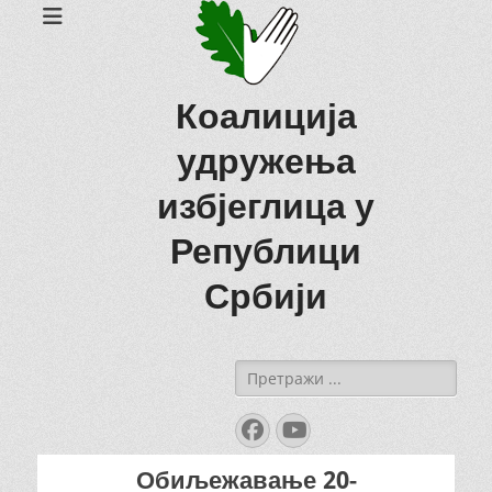
Коалиција
удружења
избјеглица у
Републици
Србији
Search
for:
Facebook
YouTube
Обиљежавање 20-