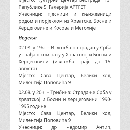
Мјесто: Културни центар Београда, Трг
Републике 5, Галерија АРТГЕТ
Учесници: пјесници и књижевници
родом и порјеклом из Хрватске, Босне и
Херцеговине и Косова и Метохије
Недеља
02.08. у 19ч. – Изложба о страдању Срба
у грађанском рату у Хрватској и Босни и
Херцеговини (изложба траје до 15.
августа)
Мјесто: Сава Центар, Велики хол,
Милентија Поповића 9
02.08. у 20ч. – Трибина: Страдање Срба у
Хрватској и Босни и Херцеговини 1990-
1995 године
Мјесто: Сава Центар, Велики хол,
Милентија Поповића 9
Учесници: др Чедомир Антић,