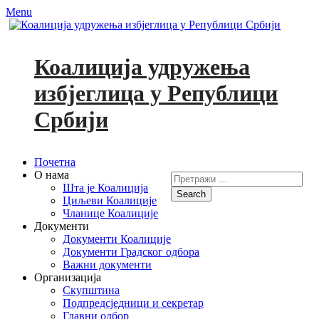
Menu
Коалиција удружења
избјеглица у Републици
Србији
Primary
Skip
Почетна
to
О нама
Search
Menu
content
Шта је Коалиција
for:
Циљеви Коалиције
Facebook
YouTube
Чланице Коалиције
Документи
Документи Коалиције
Документи Градског одбора
Важни документи
Организација
Скупштина
Подпредсједници и секретар
Главни одбор