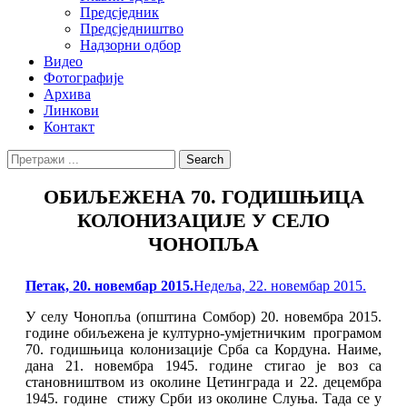
Предсједник
Предсједништво
Надзорни одбор
Видео
Фотографије
Архива
Линкови
Контакт
Search
Search
for:
ОБИЉЕЖЕНА 70. ГОДИШЊИЦА
КОЛОНИЗАЦИЈЕ У СЕЛО
ЧОНОПЉА
Posted
Петак, 20. новембар 2015.
Недеља, 22. новембар 2015.
on
У селу Чонопља (општина Сомбор) 20. новембра 2015.
године обиљежена је културно-умјетничким програмом
70. годишњица колонизације Срба са Кордуна. Наиме,
дана 21. новембра 1945. године стигао је воз са
становништвом из околине Цетинграда и 22. децембра
1945. године стижу Срби из околине Слуња. Тада се у