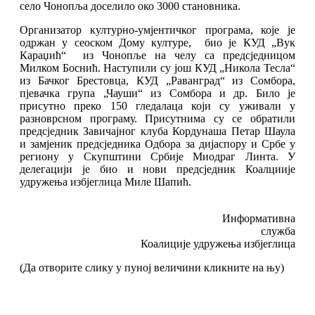
село Чонопља доселило око 3000 становника.
Организатор културно-умјентичког програма, које је
одржан у сеоском Дому културе, био је КУД „Вук
Караџић“ из Чонопље на челу са предсједницом
Милком Боснић. Наступили су још КУД „Никола Тесла“
из Бачког Брестовца, КУД „Раванград“ из Сомбора,
пјевачка група „Чауши“ из Сомбора и др. Било је
присутно преко 150 гледалаца који су уживали у
разноврсном програму. Присутнима су се обратили
предсједник Завичајног клуба Кордунаша Петар Шаула
и замјеник предсједника Одбора за дијаспору и Србе у
региону у Скупштини Србије Миодраг Линта. У
делегацији је био и нови предсједник Коалциије
удружења избјеглица Миле Шапић.
Информативна
служба
Коалиције удружења избјеглица
(Да отворите слику у пуној величини кликните на њу)