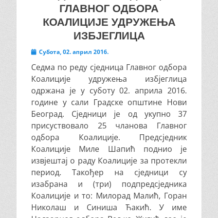
ГЛАВНОГ ОДБОРА
КОАЛИЦИЈЕ УДРУЖЕЊА
ИЗБЈЕГЛИЦА
Posted
Субота, 02. април 2016.
on
Седма по реду сједница Главног одбора
Коалиције удружења избјеглица
одржана је у суботу 02. априла 2016.
године у сали Градске општине Нови
Београд. Сједници је од укупно 37
присуствовало 25 чланова Главног
одбора Коалиције. Предсједник
Коалиције Миле Шапић поднио је
извјештај о раду Коалиције за протекли
период. Такођер на сједници су
изабрана и (три) подпредсједника
Коалиције и то: Милорад Малић, Горан
Николаш и Синиша Ћакић. У име