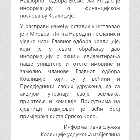
Надзорног одбора Вељко Жигић дао је
информацију о финанцијском
пословању Коалиције.
У расправи између осталих учествовао
је и Миодраг Линта Народни посланик и
уједно члан Главног одбора Коалиције,
који је у свом обраћању дао
информацију о акцији евидентирања
наше уништене и отете имовине и
замолио чланове Главног одбора
Коалиције, који су у већини и
Предсједници својих удружења, да са
акцијом упознају своје земљаке,
пријатеље и комшије. Присутнима на
сједници подијељен је већи број
примјерака листа Српско Коло.
Информативна служба
Коалиције удружења избјеглица