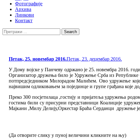
Фотографије
Архива
Линкови
Контакт
Search
Search
for:
Posted
Петак, 25. новембар 2016.
Петак, 23. децембар 2016.
on
У Дому војске у Панчеву одржано је 25. новембра 2016. го
Организатор дружења било је Удружење Срба из Републике С
потпредсједником Милорадом Mалићем. Ово удружење које ј
највишим одликовањем за појединце и групе грађана које до
Преко 300 посјетилаца ,гостију и пријатеља удружења родо
гостима били су присурни представници Коалиције удружењ
Мајкани ,Милу Делију,Оркестар Браћа Серданци дружење је 
(Да отворите слику у пуној величини кликните на њу)