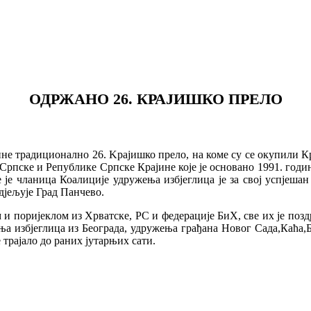
ОДРЖАНО 26. КРАЈИШКО ПРЕЛО
дине традиционално 26. Kрајишко прело, на коме су се окупили
рпске и Републике Српске Крајине које је основано 1991. год
е чланица Коалиције удружења избјеглица је за свој успјешан
дјељује Град Панчево.
м и поријеклом из Хрватске, РС и федерације БиХ, све их је п
а избјеглица из Београда, удружења грађана Новог Сада,Каћа,Б
трајало до раних јутарњих сати.