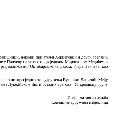
 Крајишници, њихови пријатељи Херцеговци и други грађани.
ине у Панчеву на челу с предсједиком Мирославом Медићем и
 рад одликовано Октобарском наградом, Града Панчева, као
оздравио потпресједник тог удружења Вукашин Даничић. Међу
ања Луке,Мркоњића, и осталих грагова . Уз крајишку групу
Информативна служба
Коалиције удружења избјеглица