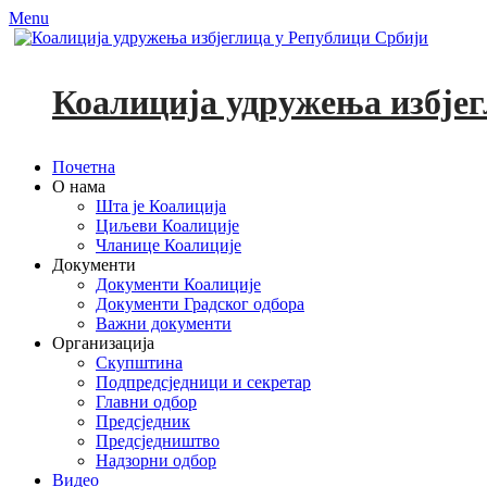
Menu
Коалиција удружења избјег
Primary
Skip
Почетна
to
О нама
Menu
content
Шта је Коалиција
Циљеви Коалиције
Чланице Коалиције
Документи
Документи Коалиције
Документи Градског одбора
Важни документи
Организација
Скупштина
Подпредсједници и секретар
Главни одбор
Предсједник
Предсједништво
Надзорни одбор
Видео