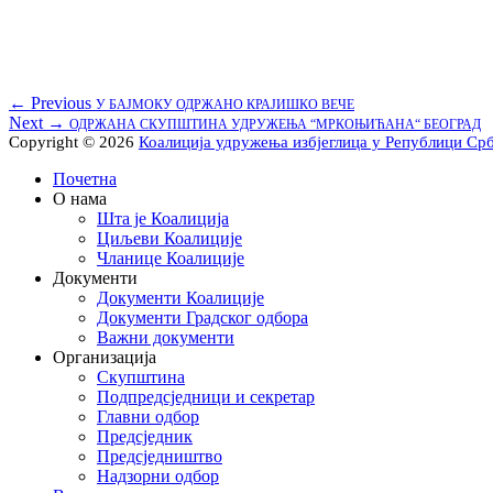
Кретање
Previous
← Previous
У БАЈМОКУ ОДРЖАНО КРАЈИШКО ВЕЧЕ
Next
post:
Next →
ОДРЖАНА СКУПШТИНА УДРУЖЕЊА “МРКОЊИЋАНА“ БЕОГРАД
чланка
post:
Copyright © 2026
Коалиција удружења избјеглица у Републици Ср
Scroll
Почетна
Up
О нама
Шта је Коалиција
Циљеви Коалиције
Чланице Коалиције
Документи
Документи Коалиције
Документи Градског одбора
Важни документи
Организација
Скупштина
Подпредсједници и секретар
Главни одбор
Предсједник
Предсједништво
Надзорни одбор