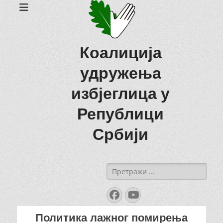
Коалиција
удружења
избјеглица у
Републици
Србији
Search
for:
Facebook
YouTube
Политика лажног помирења