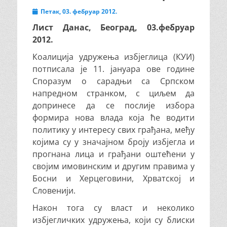
Posted
Петак, 03. фебруар 2012.
on
Лист Данас, Београд, 03.фебруар
2012.
Коалиција удружења избјеглица (КУИ)
потписала је 11. јануара ове године
Споразум о сарадњи са Српском
напредном странком, с циљем да
допринесе да се послије избора
формира нова влада која ће водити
политику у интересу свих грађана, међу
којима су у значајном броју избјегла и
прогнана лица и грађани оштећени у
својим имовинским и другим правима у
Босни и Херцеговини, Хрватској и
Словенији.
Након тога су власт и неколико
избјегличких удружења, који су блиски