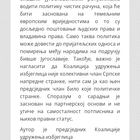
водити политику чистих рачуна, која ће
бити заснована на темељним
европским вриједностима о то су
досљедно поштовање људских права и
владавина права. Само таква политика
може довести до пријатељских односа и
помирења међу народима на подручју
бивше Југославије. Такође, важно је
нагласити да Коалиција удружења
избјеглица није колективни члан Српске
напредне странке, нити сам ја као њен
предсједник члан било које политичке
странке. Споразум о сарадњи је
заснован на партнерској основи и не
утиче на самосталност потписника и
њихов правни статус.
Аутор је предсједник Коалиције
удружења избјеглица