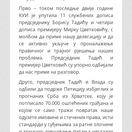
Прво – током последње двије године
КУИ је упутила 11 службених дописа
предсједнику Борису Тадићу и четири
дописа премијеру Мирку Цветковићу, с
молбом да приме нашу делегацију и да
се активно укључе у проналажење
правичног и трајног рјешења наших
проблема. Предсједник Тадић и
премијер Цветковић су упорно одбијали
да нас приме на разговор.
Друго, предсједник Тадић и Влада су
одбили да подрже Петицију избјеглих и
прогнаних Срба из Хрватске, коју је
потписало 70.000 оштећених грађана и
којом се само тражи повратак наше
одузете имовине и стечених права, исти
стандарди у суђењима за ратне злочине
и коначно рјешавање питања несталих