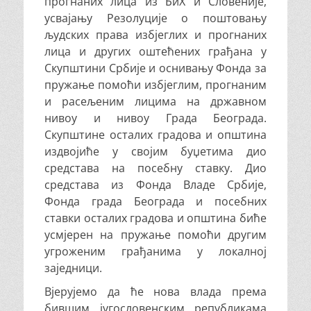
прогнаних лица из БиХ и Словеније,
усвајању Резолуције о поштовању
људских права избјеглих и прогнаних
лица и других оштећених грађана у
Скупштини Србије и оснивању Фонда за
пружање помоћи избјеглим, прогнаним
и расељеним лицима на државном
нивоу и нивоу Града Београда.
Скупштине осталих градова и општина
издвојиће у својим буџетима дио
средстава на посебну ставку. Дио
средстава из Фонда Владе Србије,
Фонда града Београда и посебних
ставки осталих градова и општина биће
усмјерен на пружање помоћи другим
угроженим грађанима у локалној
заједници.
Вјерујемо да ће нова влада према
бившим југословенским републикама