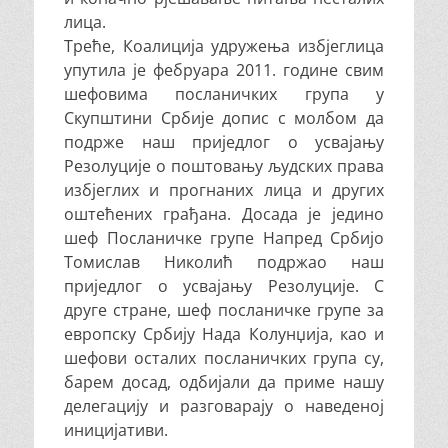
лица.
Треће, Коалиција удружења избјеглица
упутила је фебруара 2011. године свим
шефовима посланичких група у
Скупштини Србије допис с молбом да
подрже наш приједлог о усвајању
Резолуције о поштовању људских права
избјеглих и прогнаних лица и других
оштећених грађана. Досада је једино
шеф Посланичке групе Напред Србијо
Томислав Николић подржао наш
приједлог о усвајању Резолуције. С
друге стране, шеф посланичке групе за
европску Србију Нада Колунџија, као и
шефови осталих посланичких група су,
барем досад, одбијали да приме нашу
делегацију и разговарају о наведеној
иницијативи.