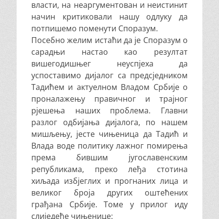
власти, на неаргументован и неистинит
начин критиковали нашу одлуку да
потпишемо поменути Споразум.
Посебно желим истаћи да је Споразум о
сарадњи настао као резултат
вишегодишњег неуспјеха да
успоставимо дијалог са предсједником
Тадићем и актуелном Владом Србије о
проналажењу правичног и трајног
рјешења наших проблема. Главни
разлог одбијања дијалога, по нашем
мишљењу, јесте чињеница да Тадић и
Влада воде политику лажног помирења
према бившим југославенским
републикама, преко леђа стотина
хиљада избјеглих и прогнаних лица и
великог броја других оштећених
грађана Србије. Томе у прилог иду
слиједеће чињенице: