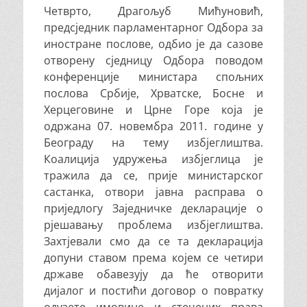
Четврто, Драгољуб Мићуновић,
предсједник парламентарног Одбора за
иностране послове, одбио је да сазове
отворену сједницу Одбора поводом
конференције министара спољних
послова Србије, Хрватске, Босне и
Херцеговине и Црне Горе која је
одржана 07. новембра 2011. године у
Београду на тему избјеглиштва.
Коалиција удружења избјеглица је
тражила да се, прије министарског
састанка, отвори јавна расправа о
приједлогу Заједничке декларације о
рјешавању проблема избјеглиштва.
Захтјевали смо да се та декларација
допуни ставом према којем се четири
државе обавезују да ће отворити
дијалог и постићи договор о повратку