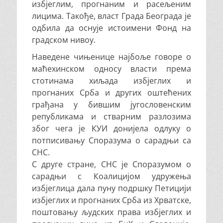
избјеглим, прогнаним и расељеним
лицима. Такође, власт Града Београда је
одбила да оснује истоимени Фонд на
градском нивоу.
Наведене чињенице најбоље говоре о
маћехинском односу власти према
стотинама хиљада избјеглих и
прогнаних Срба и других оштећених
грађана у бившим југословенским
републикама и стварним разлозима
због чега је КУИ донијела одлуку о
потписивању Споразума о сарадњи са
СНС.
С друге стране, СНС је Споразумом о
сарадњи с Коалицијом удружења
избјеглица дала пуну подршку Петицији
избјеглих и прогнаних Срба из Хрватске,
поштовању људских права избјеглих и