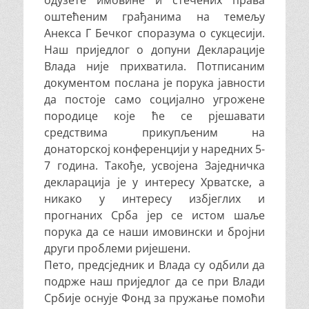
одузете имовине и стечених права
оштећеним грађанима на темељу
Анекса Г Бечког споразума о сукцесији.
Наш приједлог о допуни Декларације
Влада није прихватила. Потписаним
документом послана је порука јавности
да постоје само социјално угрожене
породице које ће се рјешавати
средствима прикупљеним на
донаторској конференцији у наредних 5-
7 година. Такође, усвојена Заједничка
декларација је у интересу Хрватске, а
никако у интересу избјеглих и
прогнаних Срба јер се истом шаље
порука да се наши имовински и бројни
други проблеми ријешени.
Пето, предсједник и Влада су одбили да
подрже наш приједлог да се при Влади
Србије оснује Фонд за пружање помоћи