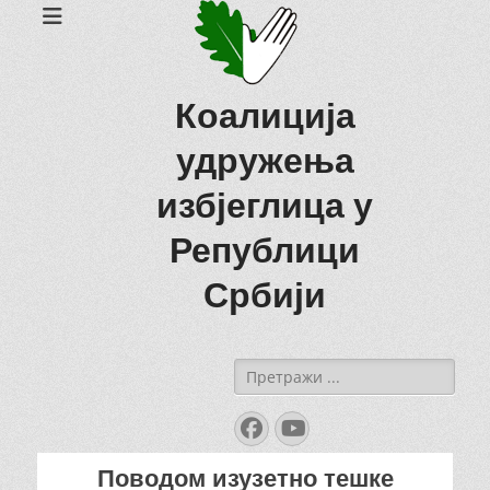
Коалиција
удружења
избјеглица у
Републици
Србији
Search
for:
Facebook
YouTube
Поводом изузетно тешке