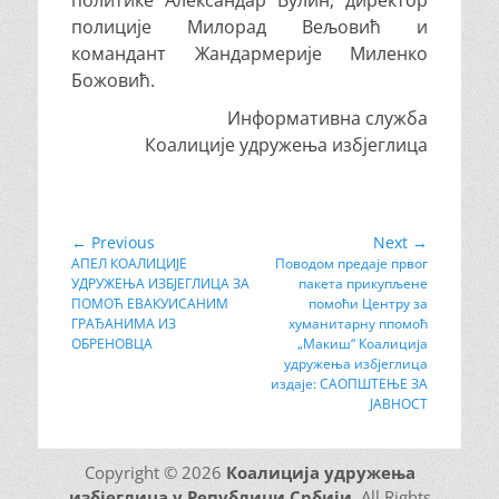
политике Александар Вулин, директор
полиције Милорад Вељовић и
командант Жандармерије Миленко
Божовић.
Информативна служба
Коалиције удружења избјеглица
Кретање
← Previous
Next →
Previous
АПЕЛ КОАЛИЦИЈЕ
Next
Повoдом предаје првог
чланка
УДРУЖЕЊА ИЗБЈЕГЛИЦА ЗА
пакета прикупљене
post:
post:
ПОМОЋ ЕВАКУИСАНИМ
помоћи Центру за
ГРАЂАНИМА ИЗ
хуманитарну ппомоћ
ОБРЕНОВЦА
„Макиш“ Коалиција
удружења избјеглица
издаје: САОПШТЕЊЕ ЗА
ЈАВНОСТ
Copyright © 2026
Коалиција удружења
избјеглица у Републици Србији
. All Rights