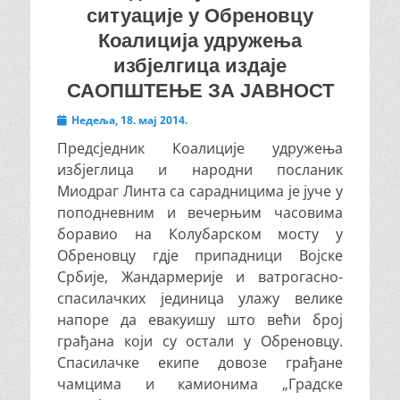
ситуације у Обреновцу
Коалиција удружења
избјелгица издаје
САОПШТЕЊЕ ЗА ЈАВНОСТ
Posted
Недеља, 18. мај 2014.
on
Предсједник Коалиције удружења
избјеглица и народни посланик
Миодраг Линта са сарадницима је јуче у
поподневним и вечерњим часовима
боравио на Колубарском мосту у
Обреновцу гдје припадници Војске
Србије, Жандармерије и ватрогасно-
спасилачких јединица улажу велике
напоре да евакуишу што већи број
грађана који су остали у Обреновцу.
Спасилачке екипе довозе грађане
чамцима и камионима „Градске