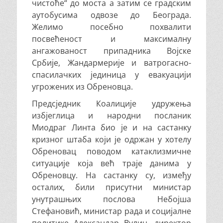
чистоће“ до моста а затим се градским
аутобусима одвозе до Београда.
Желимо посебно похвалити
посвећеност и максималну
ангажованост припадника Војске
Србије, Жандармерије и ватрогасно-
спасилачких јединица у евакуацији
угрожених из Обреновца.
Предсједник Коалиције удружења
избјеглица и народни посланик
Миодраг Линта био је и на састанку
кризног штаба који је одржан у хотелу
Обреновац поводом катаклизмичне
ситуације која већ траје данима у
Обреновцу. На састанку су, између
осталих, били присутни министар
унутрашњих послова Небојша
Стефановић, министар рада и социјалне