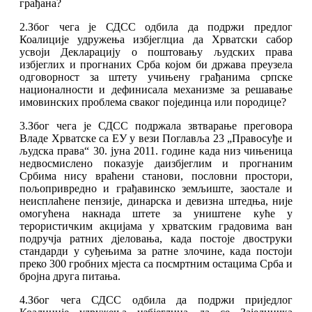
грађана?
2.Због чега је СДСС одбила да подржи предлог
Коалиције удружења избјеглциа да Хрватски сабор
усвоји Декларацију о поштовању људских права
избјеглих и прогнаних Срба којом би држава преузела
одговорност за штету учињену грађанима српске
националности и дефинисала механизме за решавање
имовинских проблема сваког појединца или породице?
3.Због чега је СДСС подржала звтварање преговора
Владе Хрватске са ЕУ у вези Поглавља 23 „Правосуђе и
људска права“ 30. јуна 2011. године када низ чињеница
недвосмислено показује даизбјеглим и прогнаним
Србима нису враћени станови, пословни простори,
пољопривредно и грађавинско земљиште, заостале и
неисплаћене пензије, динарска и девизна штедња, није
омогућена накнада штете за уништене куће у
терористичким акцијама у хрватским градовима ван
подручја ратних дјеловања, када постоје двоструки
стандарди у суђењима за ратне злочине, када постоји
преко 300 гробних мјеста са посмртним остацима Срба и
бројна друга питања.
4.Због чега СДСС одбила да подржи приједлог