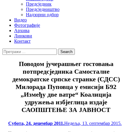
Предсједник
Предсједништво
Надзорни одбор
Видео
Фотографије
Архива
Линкови
Контакт
Search
Search
for:
Поводом јучерашњег гостовања
потпредсједника Самосталне
демократске српске странке (СДСС)
Милорада Пуповца у емисији Б92
„Између две ватре“ Коалиција
удружења избјеглица издаје
САОПШТЕЊЕ ЗА ЈАВНОСТ
Posted
Субота, 24. децембар 2011.
Недеља, 13. септембар 2015.
on