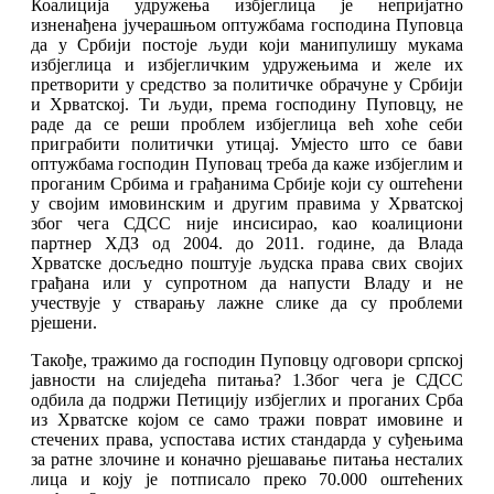
Коалиција удружења избјеглица је непријатно
изненађена јучерашњом оптужбама господина Пуповца
да у Србији постоје људи који манипулишу мукама
избјеглица и избјегличким удружењима и желе их
претворити у средство за политичке обрачуне у Србији
и Хрватској. Ти људи, према господину Пуповцу, не
раде да се реши проблем избјеглица већ хоће себи
приграбити политички утицај. Умјесто што се бави
оптужбама господин Пуповац треба да каже избјеглим и
проганим Србима и грађанима Србије који су оштећени
у својим имовинским и другим правима у Хрватској
због чега СДСС није инсисирао, као коалициони
партнер ХДЗ од 2004. до 2011. године, да Влада
Хрватске досљедно поштује људска права свих својих
грађана или у супротном да напусти Владу и не
учествује у стварању лажне слике да су проблеми
рјешени.
Такође, тражимо да господин Пуповцу одговори српској
јавности на слиједећа питања? 1.Због чега је СДСС
одбила да подржи Петицију избјеглих и проганих Срба
из Хрватске којом се само тражи поврат имовине и
стечених права, успостава истих стандарда у суђењима
за ратне злочине и коначно рјешавање питања несталих
лица и коју је потписало преко 70.000 оштећених