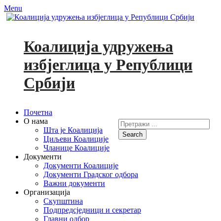
Menu
Коалиција удружења
избјеглица у Републици
Србији
Primary
Skip
Почетна
to
О нама
Search
Menu
content
Шта је Коалиција
for:
Циљеви Коалиције
Facebook
YouTube
Чланице Коалиције
Документи
Документи Коалиције
Документи Градског одбора
Важни документи
Организација
Скупштина
Подпредсједници и секретар
Главни одбор