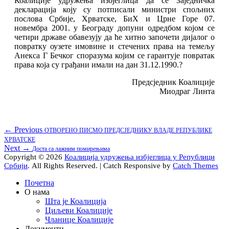
Коалиције удружења избјеглица да се Заједничка
декларација коју су потписали министри спољних
послова Србије, Хрватске, БиХ и Црне Горе 07.
новембра 2001. у Беогрaду допуни одредбом којом се
четири државе обавезују да ће хитно започети дијалог о
повратку оузете имовине и стечених права на темељу
Анекса Г Бечког споразума којим се гарантује повратак
права која су грађани имали на дан 31.12.1990.?
Предсједник Коалиције
Миодраг Линта
Кретање
Previous
← Previous
ОТВОРЕНО ПИСМО ПРЕДСЈЕДНИКУ ВЛАДЕ РЕПУБЛИКЕ
post:
ХРВАТСКЕ
чланка
Next
Next →
Доста са лажним помирењима
post:
Copyright © 2026
Коалиција удружења избјеглица у Републици
Србији
. All Rights Reserved. | Catch Responsive by
Catch Themes
Scroll
Почетна
Up
О нама
Шта је Коалиција
Циљеви Коалиције
Чланице Коалиције
Документи