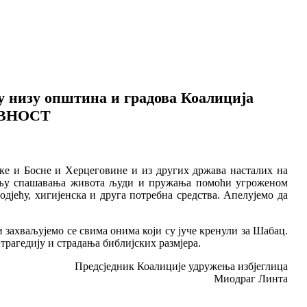
у низу општина и градова Коалиција
АВНОСТ
ске и Босне и Херцеговине и из других држава насталих на
 циљу спашавања живота људи и пружања помоћи угроженом
јећу, хигијенска и друга потребна средства. Апелујемо да
 захваљујемо се свима онима који су јуче кренули за Шабац.
трагедију и страдања библијских размјера.
Предсједник Коалиције удружења избјеглица
Миодраг Линта