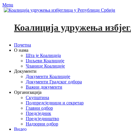
Menu
Коалиција удружења избјег
Primary
Skip
Почетна
to
О нама
Menu
content
Шта је Коалиција
Циљеви Коалиције
Чланице Коалиције
Документи
Документи Коалиције
Документи Градског одбора
Важни документи
Организација
Скупштина
Подпредсједници и секретар
Главни одбор
Предсједник
Предсједништво
Надзорни одбор
Видео