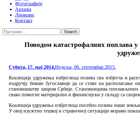
Фотографије
Архива
Линкови
Контакт
Search
Search
for:
Повoдом катастрофалних поплава у 
удруж
Posted
Субота, 17. мај 2014.
Недеља, 06. септембар 2015.
on
Коалиција удружења избјеглица позива сва избјегла и рас
подручју бивше Југославије да се ставе на располагање
становништву широм Србије. Становницима поплављених под
свако помогне материјално и финансијски у складу са своји
Коалиција удружења избјеглица посебно позива наше земљаке
У овој изузетно тешкој и стравичној ситуацији морамо показ