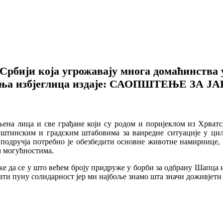
Србији која угрожавају многа домаћинства 
ења избјеглица издаје: САОПШТЕЊЕ ЗА Ј
ељена лица и све грађане који су родом и поријеклом из Хрват
 општинским и градским штабовима за ванредне ситуације у
ручја потребно је обезбедити основне животне намирнице, од
м могућностима.
 да се у што већем броју придруже у борби за одбрану Шапца и
ати пуну солидарност јер ми најбоље знамо шта значи доживјети 