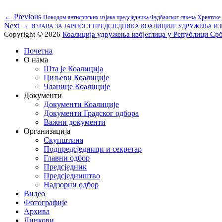
Кретање
Previous
← Previous
Повoдом антисрпских изјава предсједника Фудбалског савеза Хрват
Next
post:
Next →
ИЗЈАВА ЗА ЈАВНОСТ ПРЕДСЈЕДНИКА КОАЛИЦИЈЕ УДРУЖЕЊА И
чланка
post:
Copyright © 2026
Коалиција удружења избјеглица у Републици Ср
Scroll
Почетна
Up
О нама
Шта је Коалиција
Циљеви Коалиције
Чланице Коалиције
Документи
Документи Коалиције
Документи Градског одбора
Важни документи
Организација
Скупштина
Подпредсједници и секретар
Главни одбор
Предсједник
Предсједништво
Надзорни одбор
Видео
Фотографије
Архива
Линкови