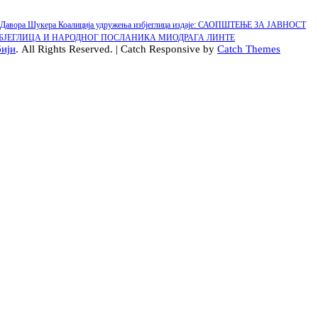
ске Давора Шукера Коалиција удружења избјеглица издаје: САОПШТЕЊЕ ЗА ЈАВНОСТ
ЗБЈЕГЛИЦА И НАРОДНОГ ПОСЛАНИКА МИОДРАГА ЛИНТЕ
бији
. All Rights Reserved. | Catch Responsive by
Catch Themes