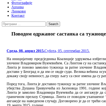
Фотографије
Архива
Линкови
Контакт
Search
Search
for:
Поводом одржаног састанка са тужиоце
Posted
Cреда, 08. април 2015.
Субота, 05. септембар 2015.
on
На иницијативу предсједника Коалиције удружења избјегли
злочине Владимиром Вукчевићем. Са Линтом су на састанку
Линта је поново замолио тужиоца за ратне злочине Владим
достави у Београд и да им се овдје суди. Велика већина ос
докажу своју невиност, да сперу љагу са свог имена да су р
Поред тога, Линта је доставио тужиоцу за ратне злочине Вл
убијства Душана Тривунчића из Јасеновца 1991. године кој
Линта је замолио Владимира Вукчевића да се ангажује да с
граничном прелазу Стрмица. Линта се поводом ухапшеног Ч
ангажује на наведеном случају. Договорено је да се трећи с
19. марта 2015. године.