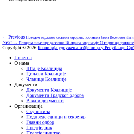
Кретање
Previous
← Previous
Поводом одржаног састанка народних посланика Јанка Веселиновића
Next
post:
Next →
Поводом чињенице да се овог 10. априла навршавају 74 године од прогл
чланка
post:
Copyright © 2026
Коалиција удружења избјеглица у Републици Ср
Scroll
Почетна
Up
О нама
Шта је Коалиција
Циљеви Коалиције
Чланице Коалиције
Документи
Документи Коалиције
Документи Градског одбора
Важни документи
Организација
Скупштина
Подпредсједници и секретар
Главни одбор
Предсједник
Предсједништво