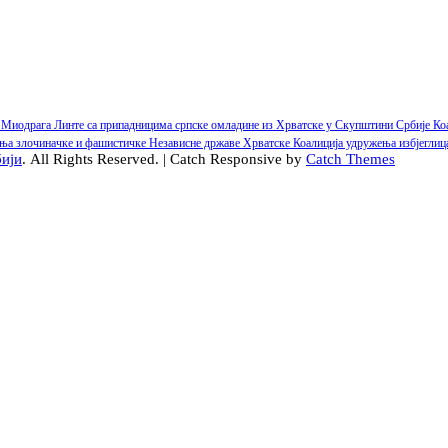
 и Миодрага Линте са припадницима српске омладине из Хрватске у Скупштини Србиј
ашења злочиначке и фашистичке Независне државе Хрватске Коалиција удружења избј
бији
. All Rights Reserved. | Catch Responsive by
Catch Themes