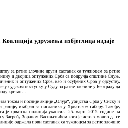
 Коалиција удружења избјеглица издаје
тву за ратне злочине други састанак са тужиоцем за ратне
Книну и двојица оптужених Срба са подручја општине Слуњ.
ичених и оптужених Срба, као и осуђених Срба у одсуству,
е у судском поступку у Суду за ратне злочине у Београду да
боду кретања.
ла током и послије акције „Олуја“, убијства Срба у Сиску и
 раније, изабран за посланика у Хрватском сабору. Такође,
а је хрватска полиција ухапсила 25. марта 2015. године на
у Загребу Зораном Васиљeвићем кога је исто замолио да се
оалиције одржала први састанак са тужиоцем за ратне злочине