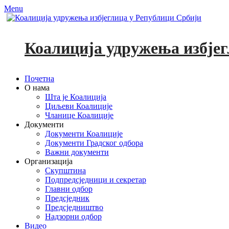
Menu
Коалиција удружења избјег
Primary
Skip
Почетна
to
О нама
Menu
content
Шта је Коалиција
Циљеви Коалиције
Чланице Коалиције
Документи
Документи Коалиције
Документи Градског одбора
Важни документи
Организација
Скупштина
Подпредсједници и секретар
Главни одбор
Предсједник
Предсједништво
Надзорни одбор
Видео