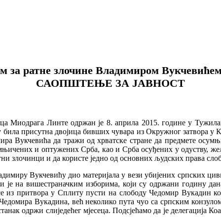
м за ратне злочине Владимиром Вукчевићем
САОПШТЕЊЕ ЗА ЈАВНОСТ
ца Миодрага Линте одржан је 8. априла 2015. године у Тужилаш
 била присутна двојица бивших чувара из Окружног затвора у 
ира Вукчевића да тражи од хрватске стране да предмете осумњ
умњичених и оптужених Срба, као и Срба осуђених у одуству, жел
атни злочинци и да користе једно од основних људских права сло
адимиру Вукчевићу дио материјала у вези убијених српских циви
и је на вишестраначким изборима, који су одржани годину дана
е из притвора у Сплиту пусти на слободу Чедомир Вукадин ког
едомира Вукадина, већ неколико пута чуо са српским конзулом 
астанак одржи слиједећег мјесеца. Подсјећамo да је делегација К