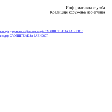
Информативна служба
Коалиције удружења избјеглица
е Коалиција удружења избјеглица издаје САОПШТЕЊЕ ЗА ЈАВНОСТ
еглица издаје САОПШТЕЊЕ ЗА ЈАВНОСТ