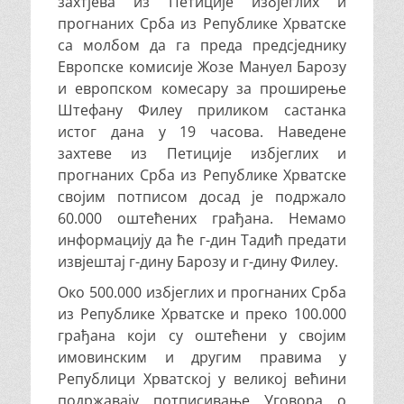
захтјева из Петиције избјеглих и
прогнаних Срба из Републике Хрватске
са молбом да га преда предсједнику
Европске комисије Жозе Мануел Барозу
и европском комесару за проширење
Штефану Филеу приликом састанка
истог дана у 19 часова. Наведене
захтеве из Петиције избјеглих и
прогнаних Срба из Републике Хрватске
својим потписом досад је подржало
60.000 оштећених грађана. Немамо
информацију да ће г-дин Тадић предати
извјештај г-дину Барозу и г-дину Филеу.
Око 500.000 избјеглих и прогнаних Срба
из Републике Хрватске и преко 100.000
грађана који су оштећени у својим
имовинским и другим правима у
Републици Хрватској у великој већини
подржавају потписивање Уговора о