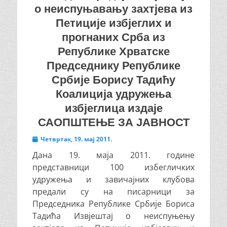
о неиспуњавању захтјева из
Петиције избјеглих и
прогнаних Срба из
Републике Хрватске
Председнику Републике
Србије Борису Тадићу
Коалиција удружења
избјеглица издаје
САОПШТЕЊЕ ЗА ЈАВНОСТ
Posted
Четвртак, 19. мај 2011.
on
Дана 19. маја 2011. године
представници 100 избегличких
удружења и завичајних клубова
предали су на писарници за
Председника Републике Србије Бориса
Тадића Извјештај о неиспуњењу