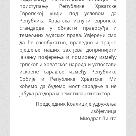
приступању Републике Хрватске
Европској унији под условом да
Република Хрватска испуни европске
стандарде у области правосуђа и
темељних људских права. Увјерени смо
да ће свеобухатно, праведно и трајно
рјешење наших захтјева допринијети
јачању повјерења и помирењу између
српског и хрватског народа и успостави
искрене сарадње између Републике
Србије и Републике Хрватске. Ми
хоћемо да будемо мост сарадње а не
јабука раздора и реметилачки фактор.
Предсједник Коалиције удружења
избјеглица
Миодраг Линта