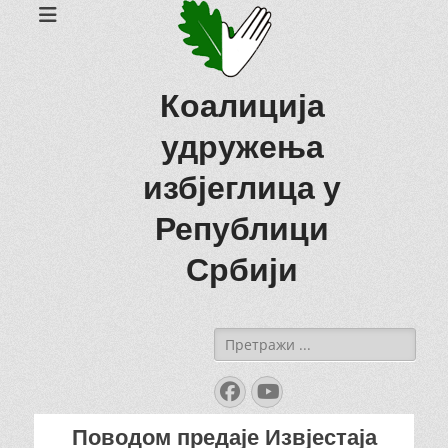
Коалиција
удружења
избјеглица у
Републици
Србији
Search
for:
Facebook
YouTube
Поводом предаје Извјестаја