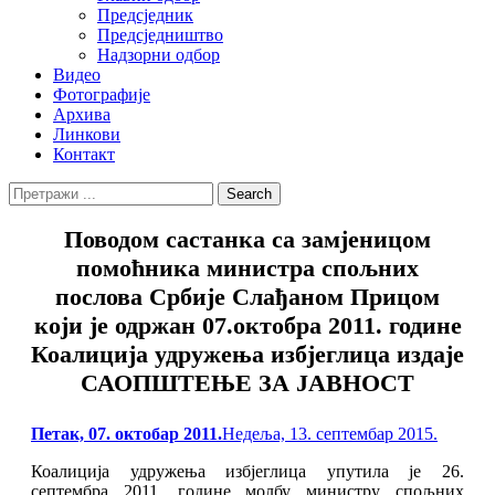
Предсједник
Предсједништво
Надзорни одбор
Видео
Фотографије
Архива
Линкови
Контакт
Search
Search
for:
Поводом састанка са замјеницом
помоћника министра спољних
послова Србије Слађаном Прицом
који је одржан 07.октобра 2011. године
Коалиција удружења избјеглица издаје
САОПШТЕЊЕ ЗА ЈАВНОСТ
Posted
Петак, 07. октобар 2011.
Недеља, 13. септембар 2015.
on
Коалиција удружења избјеглица упутила је 26.
септембра 2011. године молбу министру спољних