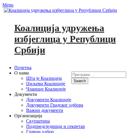
Menu
Коалиција удружења
избјеглица у Републици
Србији
Primary
Skip
Почетна
to
О нама
Search
Menu
content
Шта је Коалиција
for:
Циљеви Коалиције
Facebook
YouTube
Чланице Коалиције
Документи
Документи Коалиције
Документи Градског одбора
Важни документи
Организација
Скупштина
Подпредсједници и секретар
Главни одбор