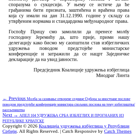
споразума о сукцесији. У њему се истиче да ће
грађанима бити призната, заштићена и враћена права
која су имали на дан 31.12.1990. године у склaду са
утврђеним нормама и стандардима међународног права.
Госпођу Прицу смо замолили да пренесе молбу
господину Јеремићу да, што прије, прими нашу
делегацију како бисмо му саопштили став избјегличких
удружења поводом предстојеће министарске
конференције и затражили да се нацрт Заједничке
декларације да на увид јавности.
Предсједник Коалиције удружења избјеглица
Миодраг Линта
Кретање
Previous
← Previous
Молба за сазивање отворене седнице Одбора за иностране послове
post:
поводом предстојеће конференције министара спољних послова на тему избеглиштва/
чланка
расељеништва
Next
Next →
АПЕЛ 104 УДРУЖЕЊА СРБА ИЗБЈЕГЛИХ И ПРОГНАНИХ ИЗ
post:
РЕПУБЛИКЕ ХРВАТСКЕ
Copyright © 2026
Коалиција удружења избјеглица у Републици
Србији
. All Rights Reserved. | Catch Responsive by
Catch Themes
Scroll