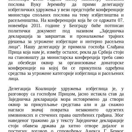
послова Вуку Јеремићу да прими делегацију
избјегличких удружења у вези предстојеће конференције
министара спољних послова на тему избјеглиштва и
расељеништва. На конференцији која ће се одржати 07.
новембра 2011. године у Београду биће потписан
политички документ под називом „Заједничка
декларација за завршетак и проналажење трајних
рјешења за угрожене избјеглцие и интерно расељена
лица“. Нашу делегацију је примила госпођа Слађана
Прица која нам је, између осталог, рекла да Србија стоји
на становишту да министарска конфереција треба само
да обезбеди оквир за организовање донаторске
конференције на којој би се прикупила одређена
средства за угрожене категорије избјеглица и расељених
лица.
Делегација Коалиције удружења избјеглица је, у
разговору са госпођом Прицом, јасно истакла став да
Заједничка декларација мора истовремено да створи
оквир за прикупљање средстава али и да снажно
нагласи значај повратка незаконито одузетих
имовинксих и стечених права оштећених грађана. Због
наведеног тражимо да у тексту Заједничке декларације
стоји обавеза држава да хитно отворе дијалог и
постигну договор о спровођењу Анекса Г Бечког