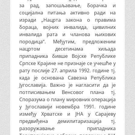
за рад, запошљавање, борачка и
социјaлна питања активно ради на
изради „Нацрта закона о правима
бораца, војних инвалида, цивилних
инвалида рата и чланова њихових
породица“. Међутим, предложеним
нацртом десетинама хиљада
припадника бивше Војске Републике
Српске Крајине не признаје се учешће у
рату послије 27. априла 1992. године тј.
када је основана Савезна Република
Југославија. Важно је нагласити да је
потписивањем Венсовог плана тј.
Споразума о плану мировних операција
у Југославији новембра 1991. године
између Хрватске и ЈНА у Сарајеву
предвиђена демилитаризација тј.
разоружавање припадника