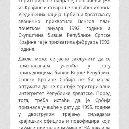
Територијалне одбране, повлачење ЈНА
из Крајине и стварање заштићених зона
Уједињених нација. Србија и Хрватска су
званично прихватиле Венсов план
почетком јануара 1992. године а
Скупштина бивше Републике Српске
Крајине га је прихватила фебруара 1992.
године.
Дакле, може се јасно закључити да се
признавањем учешћа у рату
припадницима бивше Војске Републике
Српске Крајине Србија не би могла
оптужити да не поштује територијални
интегритет Републике Хрватске. Поред
тога, треба истаћи да је Србија
признала учешће у рату до 1995. године
у двоструком трајању хиљадама
крајишких официра и подофицира који
су били припадници бивше ЈНА, као и да