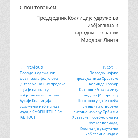
С поштовањем,
Предсједник Коалиције удружења
избјеглица и
народни посланик
Миодраг Линтa
Кретање
← Previous
Next →
Previous
Поводом одржаног
Next
Поводом изјаве
чланка
фестивала фолклора
предсједнице Хрватске
post:
post:
„Стазама наших предака“
Колинде Грабар
који је одржан у
Китаровић на самиту
избјегличком насељу
лидера ЈИ Европе у
Бусије Коалиција
Порторожу да је треба
удружења избјеглица
ријешити отворена
издаје САОПШТЕЊЕ ЗА
питања између Србије и
ЈАВНОСТ
Хрватске, посебно она из
ратног периода,
Коалиција удружења
избјеглица издаје