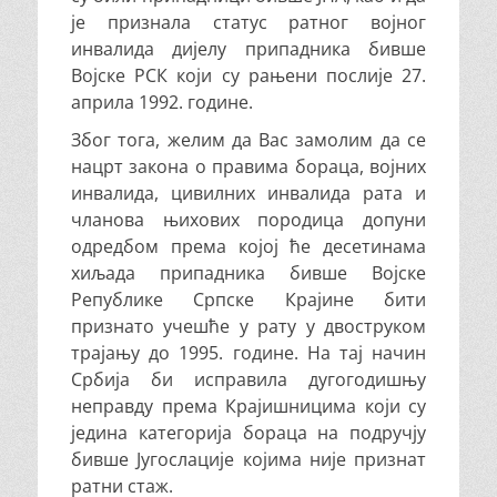
је признала статус ратног војног
инвалида дијелу припадника бивше
Војске РСК који су рањени послије 27.
априла 1992. године.
Због тога, желим да Вас замолим да се
нацрт закона о правима бораца, војних
инвалида, цивилних инвалида рата и
чланова њихових породица допуни
одредбом према којој ће десетинама
хиљада припадника бивше Војске
Републике Српске Крајине бити
признато учешће у рату у двоструком
трајању до 1995. године. На тај начин
Србија би исправила дугогодишњу
неправду према Крајишницима који су
једина категорија бораца на подручју
бивше Југослације којима није признат
ратни стаж.