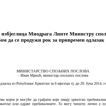
а избјеглица Миодрага Линте Министру спо
ом да се продужи рок за привремен одлазак
МИНИСТАРСТВО СПОЉНИХ ПОСЛОВА
– Иван Мркић, министар спољних послова
ласка из Републике Хрватске за 6 мјесеци тј. до 29. Јуна 2014. 
ма којем је могуће да грађани који имају хрватско пребивалиш
рватске или одјаве пребивалиште. То могу чинити лично у по