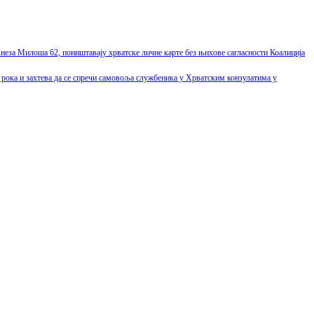
неза Милоша 62, поништавају хрватске личне карте без њихове сагласности Коалиција
рока и захтева да се спречи самовоља службеника у Хрватским конзулатима у