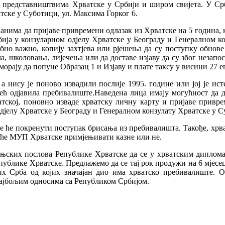
представништвима Хрватске у Србији и широм свијета. У Срб
тске у Суботици, ул. Максима Горког 6.
нима да пријаве привремени одлазак из Хрватске на 5 година, к
обија у конзуларном одјелу Хрватске у Београду и Генералном к
ебно важно, копију захтјева или рјешења да су поступку обнов
ла, школовања, лијечења или да доставе изјаву да су због незап
морају да попуне Образац 1 и Изјаву и плате таксу у висини 27 е
 а нису је поново извадили послије 1995. године или јој је 
већ одјавила пребивалиште.Наведена лица имају могућност да 
ској, поновно изваде хрватску личну карту и пријаве приврем
дјелу Хрватске у Београду и Генералном конзулату Хрватске у 
 ће покренути поступак брисања из пребивалишта. Такође, хрва
ли ће МУП Хрватске примјењивати казне или не.
њских послова Републике Хрватске да се у хрватским диплом
ублике Хрватске. Предлажемо да се тај рок продужи на 6 мјесеци
их Срба од којих значајан дио има хрватско пребивалиште. О
најбољим односима са Републиком Србијом.