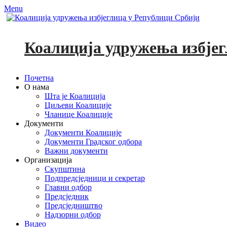
Menu
Коалиција удружења избјег
Primary
Skip
Почетна
to
О нама
Menu
content
Шта је Коалиција
Циљеви Коалиције
Чланице Коалиције
Документи
Документи Коалиције
Документи Градског одбора
Важни документи
Организација
Скупштина
Подпредсједници и секретар
Главни одбор
Предсједник
Предсједништво
Надзорни одбор
Видео