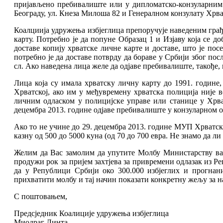
пријављено пребивалиште или у дипломатско-конзуларним 
Београду, ул. Кнеза Милоша 82 и Генералном конзулату Хрва
Коалциија удружења избјеглица препоручује наведеним грађа
карту. Потребно је да попуне Образац 1 и Изјаву која се д
доставе копију хрватске личне карте и доставе, што је пос
потребно је да доставе потврду да бораве у Србији због пос
сл. Ако наведена лица желе да одјаве пребивалиште, такође, 
Лица која су имала хрватску личну карту до 1991. године,
Хрватској, ако им у међувремену хрватска полиција није 
личним одласком у полицијске управе или станице у Хрват
децембра 2013. године одјаве пребивалиште у конзуларном о
Ако то не учине до 29. децембра 2013. године МУП Хрватске
казну од 500 до 5000 куна (од 70 до 700 евра. Не знамо да 
Желим да Вас замолим да упутите Молбу Министарству ва
продужи рок за пријем захтјева за привремени одлазак из Реп
да у Републици Србији око 300.000 избјеглих и прогнан
прихватити молбу и тај начин показати конкретну жељу за 
С поштовањем,
Предсједник Коалиције удружења избјеглица
Миодраг Линта