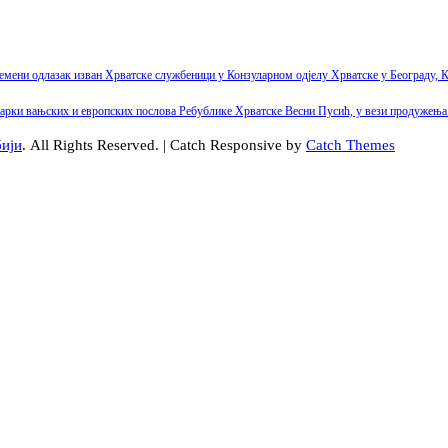
емени одлазак изван Хрватске службеници у Конзуларном одјелу Хрватске у Београду, К
арки вањских и европских послова Ребублике Хрватске Весни Пусић, у вези продужења 
бији
. All Rights Reserved. | Catch Responsive by
Catch Themes