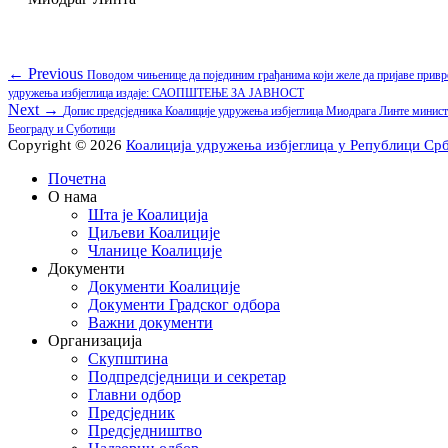
Кретање
Previous
← Previous
Повoдом чињенице да појединим грађанима који желе да пријаве привр
post:
удружења избјеглица издаје: САОПШТЕЊЕ ЗА ЈАВНОСТ
чланка
Next
Next →
Допис предсједника Коалиције удружења избјеглица Миодрага Линте минист
post:
Београду и Суботици
Copyright © 2026
Коалиција удружења избјеглица у Републици Ср
Scroll
Почетна
Up
О нама
Шта је Коалиција
Циљеви Коалиције
Чланице Коалиције
Документи
Документи Коалиције
Документи Градског одбора
Важни документи
Организација
Скупштина
Подпредсједници и секретар
Главни одбор
Предсједник
Предсједништво