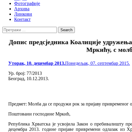
Фотографије
Архива
Линкови
Контакт
Search
Search
for:
Допис предсједника Коалиције удружењ
Мркићу, с молб
Posted
Уторак, 10. децембар 2013.
Понедељак, 07. септембар 2015.
on
Ур. број: 77/2013
Београд, 10.12.2013.
Предмет: Молба да се продужи рок за пријаву привременог од
Поштовани господине Мркић,
Република Хрватска је усвојила Закон о пребивалишту пре
децембра 2013. године пријаве привремени одлазак из Х