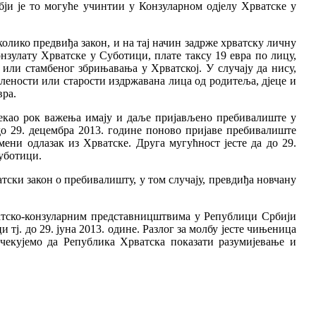
ји је то могуће учинтии у Конзуларном одјелу Хрватске у
олико предвиђа закон, и на тај начин задрже хрватску личну
онзулату Хрватске у Суботици, плате таксу 19 евра по лицу,
е или стамбеног збрињавања у Хрватској. У случају да нису,
ослености или старости издржавана лица од родитеља, дјеце и
вра.
истекао рок важења имају и даље пријављено пребивалиште у
до 29. децембра 2013. године поново пријаве пребивалиште
ени одлазак из Хрватске. Друга мугућност јесте да до 29.
Суботици.
тски закон о пребивалишту, у том случају, превдиђа новчану
атско-конзуларним представницштвима у Републици Србији
 тј. до 29. јуна 2013. одине. Разлог за молбу јесте чињеница
чекујемо да Република Хрватска показати разумијевање и