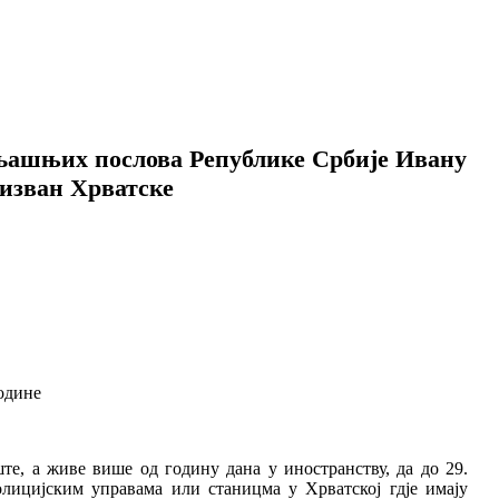
љашњих послова Републике Србије Ивану
 изван Хрватске
године
те, а живе више од годину дана у иностранству, да до 29.
лицијским управама или станицма у Хрватској гдје имају