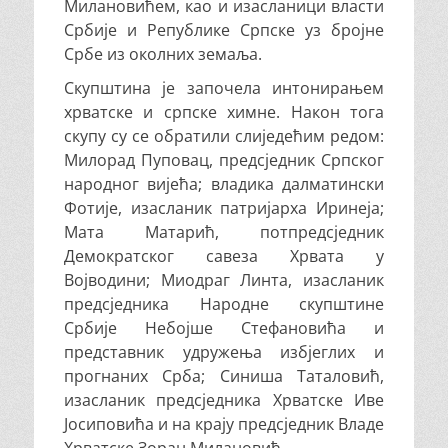
Милановићем, као и изасланици власти
Србије и Републике Српске уз бројне
Србе из околних земаља.
Скупштина је започела интонирањем
хрватске и српске химне. Након тога
скупу су се обратили слиједећим редом:
Милорад Пуповац, предсједник Српског
народног вијећа; владика далматински
Фотије, изасланик патријарха Иринеја;
Мата Матарић, потпредсједник
Демократског савеза Хрвата у
Војводини; Миодраг Линта, изасланик
предсједника Народне скупштине
Србије Небојше Стефановића и
представник удружења избјеглих и
прогнаних Срба; Синиша Таталовић,
изасланик предсједника Хрватске Иве
Јосиповића и на крају предсједник Владе