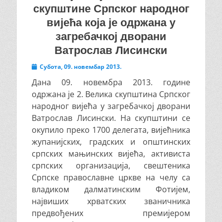
скупштине Српског народног
вијећа која је одржана у
загребачкој дворани
Ватрослав Лисински
Posted
Субота, 09. новембар 2013.
on
Дана 09. новембра 2013. године
одржана је 2. Велика скупштина Српског
народног вијећа у загребачкој дворани
Ватрослав Лисински. На скупштини се
окупило преко 1700 делегата, вијећника
жупанијских, градских и општинских
српских мањинских вијећа, активиста
српских организација, свештеника
Српске православне цркве на челу са
владиком далматинским Фотијем,
највиших хрватских званичника
предвођених премијером