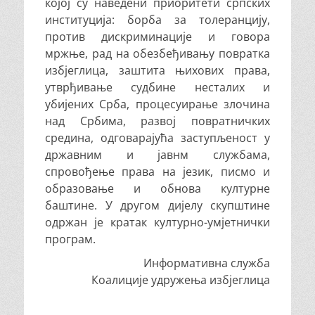
којој су наведени приоритети српских
институција: борба за толеранцију,
против дискриминације и говора
мржње, рад на обезбеђивању повратка
избјеглица, заштита њихових права,
утврђивање судбине несталих и
убијених Срба, процесуирање злочина
над Србима, развој повратничких
средина, одговарајућа заступљеност у
државним и јавнм службама,
спровођење права на језик, писмо и
образовање и обнова културне
баштине. У другом дијелу скупштине
одржан је кратак културно-умјетнички
програм.
Информативна служба
Коалиције удружења избјеглица