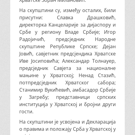
Хрватске Зоран Милановић.
На скупштини су, између осталих, били
присутни: Славка Драшковић,
директорка Канцеларије за дијаспору и
Србе у региону Владе Србије; Игор
Радојичић, предсједник Народне
скупштине Републике Српске; Дејан
Јовић, савјетник предсјендика Хрватске
Иве Јосиповића; Александар Толнауер,
предсједник Савјета за националне
мањине у Хрватској; Ненад Стазић,
потпредсједник Хрватског сабора;
Станимир Вукићевић, амбасадор Србије
у Загребу; представници српских
институција у Хрватској и бројни други
гости.
На скупштини је усвојена и Декларација
о правима и положају Срба у Хрватској у