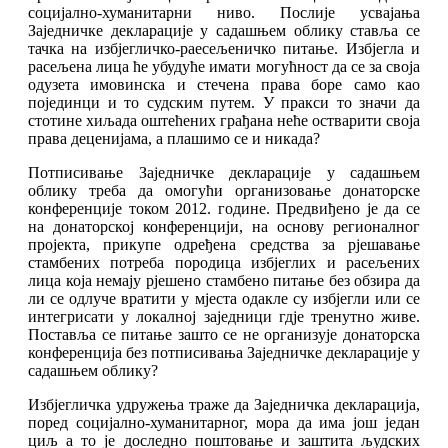
социјално-хуманитарни ниво. Послије усвајања
Заједничке декларације у садашњем облику ставља се
тачка на избјегличко-раесељеничко питање. Избјегла и
расељена лица ће убудуће имати могућност да се за своја
одузета имовинска и стечена права боре само као
појединци и то судским путем. У пракси то значи да
стотине хиљада оштећених грађана неће остварити своја
права деценијама, а плашимо се и никада?
Потписивање Заједничке декларације у садашњем
облику треба да омогући организовање донаторске
конференције током 2012. године. Предвиђено је да се
на донаторској конференцији, на основу регионалног
пројекта, прикупе одређена средства за рјешавање
стамбених потреба породица избјеглих и расељених
лица која немају рјешено стамбено питање без обзира да
ли се одлуче вратити у мјеста одакле су избјегли или се
интегрисати у локалној заједници гдје тренутно живе.
Поставља се питање зашто се не организује донаторска
конференција без потписивања Заједничке декларације у
садашњем облику?
Избјегличка удружења траже да Заједничка декларација,
поред социјално-хуманитарног, мора да има још један
циљ а то је доследно поштовање и заштита људских