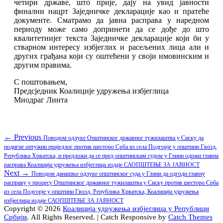
четири државе, што прије, дају на увид јавности
финални нацрт Заједничке декларације као и пратеће
документе. Сматрамо да јавна расправа у наредном
периоду може само допринети да се дође до што
квалитетнијег текста Заједничке декларације који би у
стварном интересу избјеглих и расељених лица али и
других грађана који су оштећени у своји имовинским и
другим правима.
С поштовањем,
Предсједник Коалиције удружења избјеглица
Миодраг Линта
Кретање
Previous
← Previous
Поводом одлуке Општинског државног тужилаштва у Сиску да
post:
подигне оптужни приједлог против шесторо Срба из села Подгорје у општини Гвозд,
чланка
Република Хрватска, и предложи да се пред општинским судом у Глини одржи главна
расправа Коалиција удружења избјеглица издаје САОПШТЕЊЕ ЗА ЈАВНОСТ
Next
Next →
Поводом данашње одлуке општинског суда у Глини да одгоди главну
post:
расправу у процесу Општинског државног тужилаштва у Сиску против шесторо Срба
из села Подгорје у општини Гвозд, Република Хрватска, Коалиција удружења
избјеглица издаје САОПШТЕЊЕ ЗА ЈАВНОСТ
Copyright © 2026
Коалиција удружења избјеглица у Републици
Србији
. All Rights Reserved. | Catch Responsive by
Catch Themes