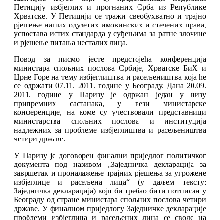
Петицију избјеглих и прогнаних Срба из Републике
Хрватске. У Петицији се тражи свеобухватно и трајно
рјешење наших одузетих имовинских и стечених права,
успостава истих стандарда у суђењима за ратне злочине
и рјешење питања несталих лица.
Повод за писмо јесте предстојећа конференција
министара спољних послова Србије, Хрватске БиХ и
Црне Горе на тему избјеглиштва и расељеништва која ће
се одржати 07.11. 2011. године у Београду. Дана 20.09.
2011. године у Паризу је одржан један у низу
припремних састанака, у вези министарске
конференције, на коме су учествовали представници
министарства спољних послова и институција
надлежних за проблеме избјеглиштва и расељеништва
четири државе.
У Паризу је договорен финални приједлог политичког
документа под називом „Заједничка декларација за
завршетак и проналажење трајних рјешења за угрожене
избјеглице и расељена лица“ (у даљем тексту:
Заједничка декларација) који би требао бити потписан у
Београду од стране министара спољних послова четири
државе. У финалном приједлогу Заједничке декларације
проблеми избјеглица и расељених лица се своде на