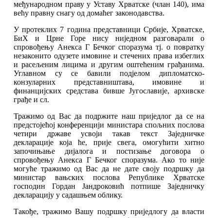
међународном праву у Уставу Хрватске (члан 140), има
већу правну снагу од домаћег законодавства.
У протеклих 7 година представници Србије, Хрватске,
БиХ и Црне Горе нису ниједном разговарали о
спровођењу Анекса Г Бечког споразума тј. о повратку
незаконито одузете имовине и стечених права избеглих
и расељеним лицима и другим оштећеним грађанима.
Углавном су се бавили подјелом дипломатско-
конзуларних представништава, имовине и
финанцијских средстава бивше Југославије, архивске
грађе и сл.
Тражимо од Вас да подржите наш приједлог да се на
предстојећој конференцији министара спољних послова
четири државе усвоји такав текст Заједничке
декларације која ће, прије свега, омогућити хитно
започињање дијалога и постизање договора о
спровођењу Анекса Г Бечког споразума. Ако то није
могуће тражимо од Вас да не дате своју подршку да
министар вањских послова Републике Хрватске
господин Гордан Јандроковић потпише Заједничку
декларацију у садашњем облику.
Такође, тражимо Вашу подршку приједлогу да власти