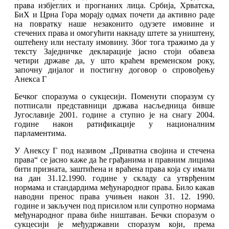
права избјеглих и прогнаних лица. Србија, Хрватска,
БиХ и Црна Гора морају одмах почети да активно раде
на повратку наше незаконито одузете имовине и
стечених права и омогућити накнаду штете за уништену,
оштећену или несталу имовину. Због тога тражимо да у
тексту Заједничке декларације јасно стоји обавеза
четири државе да, у што краћем временском року,
започну дијалог и постигну договор о спровођењу
Анекса Г
Бечког споразума о сукцесији. Поменути споразум су
потписали представници држава насљедница бивше
Југославије 2001. године а ступио је на снагу 2004.
године након ратификације у националним
парламентима.
У Анексу Г под називом „Приватна својина и стечена
права“ се јасно каже да ће грађанима и правним лицима
бити призната, заштићена и враћена права која су имали
на дан 31.12.1990. године у складу са утврђеним
нормама и стандардима међународног права. Било какав
наводни пренос права учињен након 31. 12. 1990.
године и закључен под присилом или супротно нормама
међународног права биће ништаван. Бечки споразум о
сукцесији је међудржавни споразум који, према