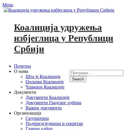
Menu
Коалиција удружења
избјеглица у Републици
Србији
Primary
Skip
Почетна
to
О нама
Search
Menu
content
Шта је Коалиција
for:
Циљеви Коалиције
Facebook
YouTube
Чланице Коалиције
Документи
Документи Коалиције
Документи Градског одбора
Важни документи
Организација
Скупштина
Подпредсједници и секретар
Главни одбор