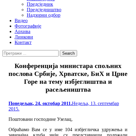
Предсједник
Предсједништво
Надзорни одбор
Видео
Фотографије
Архива
Линкови
Контакт
Search
Search
for:
Конференција министара спољних
послова Србије, Хрватске, БиХ и Црне
Горе на тему избјеглиштва и
расељеништва
Posted
Понедељак, 24. октобар 2011.
Недеља, 13. септембар
on
2015.
Поштовани господине Узелац,
Обраћамо Вам се у име 104 избјегличка удружења и
завичајна клуба чији су представници подржали