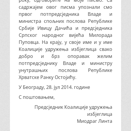
року, одговорите на моје писмо. Са
садржајем овог писма упознали смо
првог потпредсједника Владе и
министра спољних послова Републике
Србије Ивицу Дачића и предсједника
Српског народног вијећа Милорада
Пуповца. На крају, у своје име и у име
Коалиције удружења избјеглица свако
добро и брз опоравак желим
потпредсједнику Владе и министру
унутрашњих послова Републике
Хрватске Ранку Остојићу.
У Београду, 28. јул 2014. године
С поштовањем,
Предсједник Коалиције удружења
избјеглица
Миодраг Линта