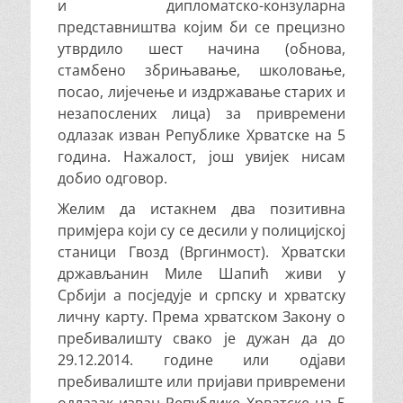
и дипломатско-конзуларна
представништва којим би се прецизно
утврдило шест начина (обнова,
стамбено збрињавање, школовање,
посао, лијечење и издржавање старих и
незапослених лица) за привремени
одлазак изван Републике Хрватске на 5
година. Нажалост, још увијек нисам
добио одговор.
Желим да истакнем два позитивна
примјера који су се десили у полицијској
станици Гвозд (Вргинмост). Хрватски
држављанин Миле Шапић живи у
Србији а посједује и српску и хрватску
личну карту. Према хрватском Закону о
пребивалишту свако је дужан да до
29.12.2014. године или одјави
пребивалиште или пријави привремени