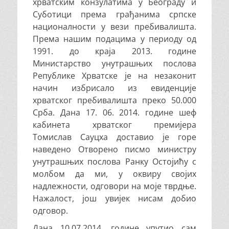
хрватским конзулатима у Београду и
Суботици према грађанима српске
националности у вези пребивалишта.
Према нашим подацима у периоду од
1991. до краја 2013. године
Министарство унутрашњих послова
Републике Хрватске је на незаконит
начин избрисало из евиденције
хрватског пребивалишта преко 50.000
Срба. Дана 17. 06. 2014. године шеф
кабинета хрватског премијера
Томислав Сауцха доставио је горе
наведено Отворено писмо министру
унутрашњих послова Ранку Остојићу с
молбом да ми, у оквиру својих
надлежности, одговори на моје тврдње.
Нажалост, још увијек нисам добио
одговор.
Дана 10.07.2014. године упутио сам