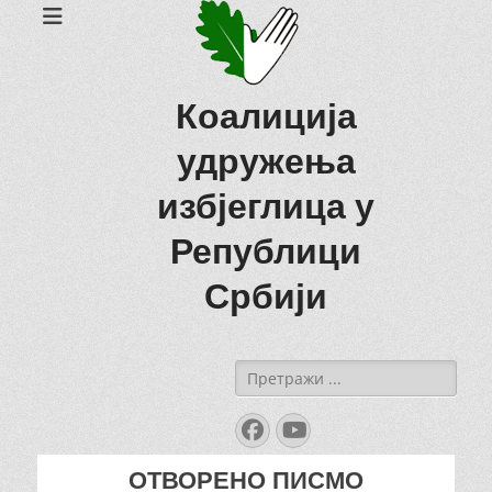
Коалиција
удружења
избјеглица у
Републици
Србији
Search
for:
Facebook
YouTube
ОТВОРЕНО ПИСМО