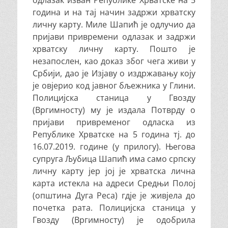
одлазак изван Републике Хрватске на 5
година и на тај начин задржи хрватску
личну карту. Миле Шапић је одлучио да
пријави привремени одлазак и задржи
хрватску личну карту. Пошто је
незапослен, као доказ због чега живи у
Србији, дао је Изјаву о издржавању коју
је овјерио код јавног бљежника у Глини.
Полицијска станица у Гвозду
(Вргимносту) му је издала Потврду о
пријави привременог одласка из
Републике Хрватске на 5 година тј. до
16.07.2019. године (у прилогу). Његова
супруга Љубица Шапић има само српску
личну карту јер јој је хрватска лична
карта истекла на адреси Средњи Полој
(општина Дуга Реса) гдје је живјела до
почетка рата. Полицијска станица у
Гвозду (Вргимносту) је одобрила