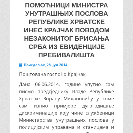
ПОМОЋНИЦИ МИНИСТРА
УНУТРАШЊИХ ПОСЛОВА
РЕПУБЛИКЕ ХРВАТСКЕ
ИНЕС КРАЈЧАК ПОВОДОМ
НЕЗАКОНИТОГ БРИСАЊА
СРБА ИЗ ЕВИДЕНЦИЈЕ
ПРЕБИВАЛИШТА
Posted
Понедељак, 28. јул 2014.
on
Поштована госпођо Крајчак,
Дана 06.06.2014. године упутио сам
писмо предсједнику Владе Републике
Хрватске Зорану Милановићу у коме
сам изнио примјере дугогодишње
дискриминације коју чине службеници
Министарства унутрашњих послова у
полицијским управама и станицама и