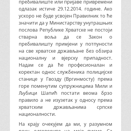
пребивалиште или пријаве привремени
одлазак истиче 29.12.2014. године. Ако
ускоро не буде усвојен Правилник то ће
значити да у Министарству унутрашњих
послова Републике Хрватске не постоји
стварна воља да се Закон о
пребивалишту примјени у потпуности
на све хрватске држављане без обзира
националну и вјерску припадност.
Надам се да ће професионалан и
коректан однос службеника полицијске
станице у Гвозду (Вргинмосту) према
горе поменутим супружницима Мили и
Љубици Шапић постати веома брзо
правило а не изузетак у односу према
хрватским држављанима српске
националности.
На крају очекујем да ми, у разумном