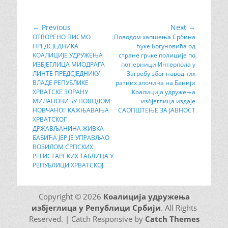
Кретање
← Previous
Next →
Previous
ОТВОРЕНО ПИСМО
Next
Повoдом хапшења Србина
чланка
ПРЕДСЈЕДНИКА
Ђуке Богуновића од
post:
post:
КОАЛИЦИЈЕ УДРУЖЕЊА
стране грчке полиције по
ИЗБЈЕГЛИЦА МИОДРАГА
потјерници Интерпола у
ЛИНТЕ ПРЕДСЈЕДНИКУ
Загребу због наводних
ВЛАДЕ РЕПУБЛИКЕ
ратних злочина на Банији
ХРВАТСКЕ ЗОРАНУ
Коалиција удружења
МИЛАНОВИЋУ ПОВОДОМ
избјеглица издаје
НОВЧАНОГ КАЖЊАВАЊА
САОПШТЕЊЕ ЗА ЈАВНОСТ
ХРВАТСКОГ
ДРЖАВЉАНИНА ЖИВКА
БАБИЋА ЈЕР ЈЕ УПРАВЉАО
ВОЗИЛОМ СРПСКИХ
РЕГИСТАРСКИХ ТАБЛИЦА У
РЕПУБЛИЦИ ХРВАТСКОЈ
Copyright © 2026
Коалиција удружења
избјеглица у Републици Србији
. All Rights
Reserved. | Catch Responsive by
Catch Themes