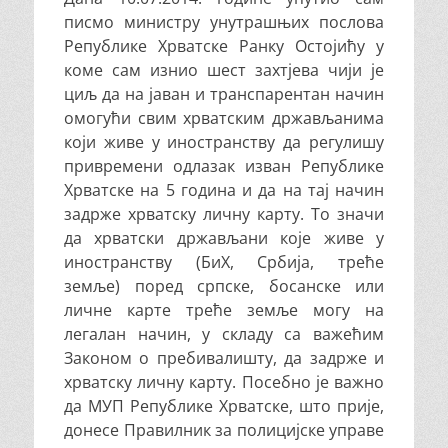
писмо министру унутрашњих послова
Републике Хрватске Ранку Остојићу у
коме сам изнио шест захтјева чији је
циљ да на јаван и транспарентан начин
омогући свим хрватским држављанима
који живе у иностранству да регулишу
привремени одлазак изван Републике
Хрватске на 5 година и да на тај начин
задрже хрватску личну карту. То значи
да хрватски држављани које живе у
иностранству (БиХ, Србија, треће
земље) поред српске, босанске или
личне карте треће земље могу на
легалан начин, у складу са важећим
Законом о пребивалишту, да задрже и
хрватску личну карту. Посебно је важно
да МУП Републике Хрватске, што прије,
донесе Правилник за полицијске управе