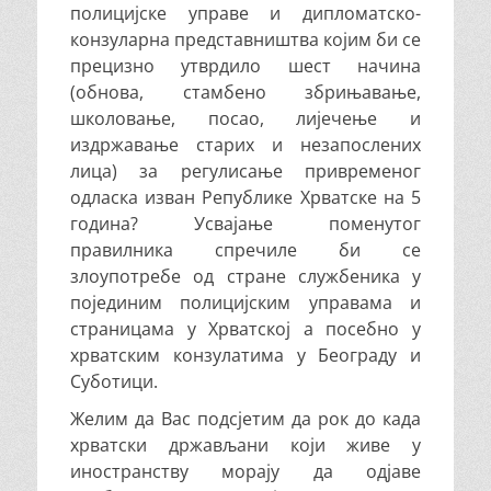
полицијске управе и дипломатско-
конзуларна представништва којим би се
прецизно утврдило шест начина
(обнова, стамбено збрињавање,
школовање, посао, лијечење и
издржавање старих и незапослених
лица) за регулисање привременог
одласка изван Републике Хрватске на 5
година? Усвајање поменутог
правилника спречиле би се
злоупотребе од стране службеника у
појединим полицијским управама и
страницама у Хрватској а посебно у
хрватским конзулатима у Београду и
Суботици.
Желим да Вас подсјетим да рок до када
хрватски држављани који живе у
иностранству морају да одјаве