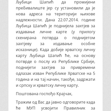
Љубици Шапић да промијени
пребивалиште јер су установили да је
нова адреса на територији њихове
надлежности. Дана 22.07.2014. године
Љубица Шапић је поднијела захтјев за
издавање личне карте (у прилогу
скенирана потврда о поднијетом
захтјеву за издавање особне
исказнице). Када добије хрватску личну
карту Љубица Шапић ће, на основу
потврде о послу из Републике Србије,
поднијети захтјев за привремени
одлазак изван Републике Хрватске на 5
година и на тај начин, такође, задржати
и српску и хрватску личну карту.
Поштована госпођо Крајчак,
Тражим од Вас да јавно одговорите када
ће МУП усвојити Правилник за