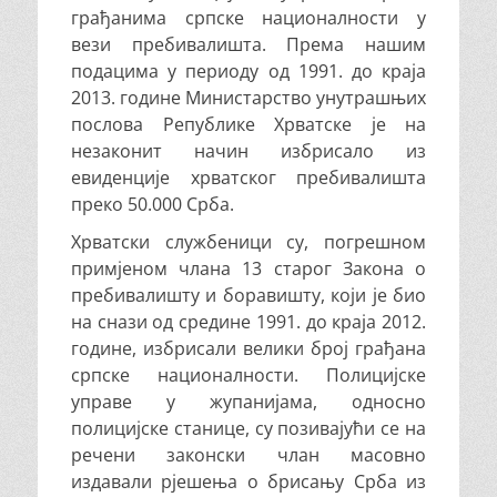
грађанима српске националности у
вези пребивалишта. Према нашим
подацима у периоду од 1991. до краја
2013. године Министарство унутрашњих
послова Републике Хрватске је на
незаконит начин избрисало из
евиденције хрватског пребивалишта
преко 50.000 Срба.
Хрватски службеници су, погрешном
примјеном члана 13 старог Закона о
пребивалишту и боравишту, који је био
на снази од средине 1991. до краја 2012.
године, избрисали велики број грађана
српске националности. Полицијске
управе у жупанијама, односно
полицијске станице, су позивајући се на
речени законски члан масовно
издавали рјешења о брисању Срба из