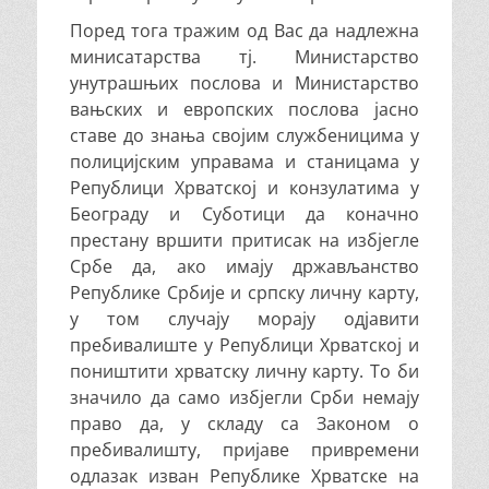
Поред тога тражим од Вас да надлежна
минисатарства тј. Министарство
унутрашњих послова и Министарство
вањских и европских послова јасно
ставе до знања својим службеницима у
полицијским управама и станицама у
Републици Хрватској и конзулатима у
Београду и Суботици да коначно
престану вршити притисак на избјегле
Србе да, ако имају држављанство
Републике Србије и српску личну карту,
у том случају морају одјавити
пребивалиште у Републици Хрватској и
поништити хрватску личну карту. То би
значило да само избјегли Срби немају
право да, у складу са Законом о
пребивалишту, пријаве привремени
одлазак изван Републике Хрватске на