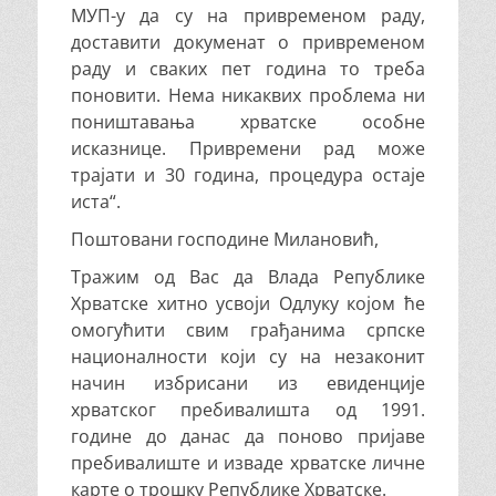
МУП-у да су на привременом раду,
доставити докуменат о привременом
раду и сваких пет година то треба
поновити. Нема никаквих проблема ни
поништавања хрватске особне
исказнице. Привремени рад може
трајати и 30 година, процедура остаје
иста“.
Поштовани господине Милановић,
Тражим од Вас да Влада Републике
Хрватске хитно усвоји Одлуку којом ће
омогућити свим грађанима српске
националности који су на незаконит
начин избрисани из евиденције
хрватског пребивалишта од 1991.
године до данас да поново пријаве
пребивалиште и изваде хрватске личне
карте о трошку Републике Хрватске.