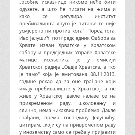
„особне исказнице никоме неће бити
одузете, а што ће писати на њима и
како се регулира институт
пребивалишта друго је питање те није
усмјерено ни против кога“. Поред тога,
Иво Јелушић, потпредсједник Одбора за
Хрвате изван Хрватске у Хрватском
сабору и предсједник Управе Хрватске
матице исељеника је у емисији
Хрватског радија „Овдје Хрватска, а тко
је тамо“ која је емитована 08.11.2013.
године рекао да за оне грађане који
имају пребивалиште у Хрватској, а не
живе у Хрватској, дакле налазе се на
привременом раду, школовању и
слично, нема никаквих проблема. Дакле
грађани, према господину Јелушићу,
цитирам, „који су на привременом раду
у иноземству само се требају пријавити