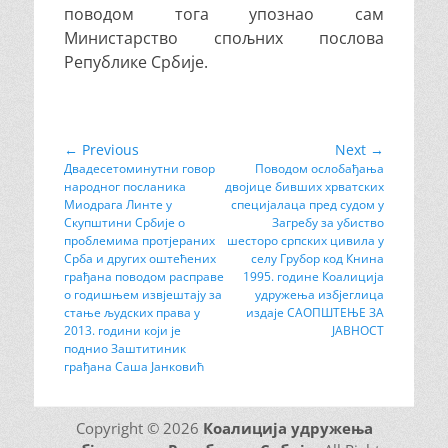
поводом тога упознао сам
Министарство спољних послова
Републике Србије.
Кретање
← Previous
Next →
Previous
Двадесетоминутни говор
Next
Повoдом ослобађања
чланка
народног посланика
двојице бивших хрватских
post:
post:
Миодрага Линте у
специјалаца пред судом у
Скупштини Србије о
Загребу за убиство
проблемима протјераних
шесторо српских цивила у
Срба и других оштећених
селу Грубор код Книна
грађана поводом расправе
1995. године Коалиција
о годишњем извјештају за
удружења избјеглица
стање људских права у
издаје САОПШТЕЊЕ ЗА
2013. години који је
ЈАВНОСТ
поднио Заштитиник
грађана Саша Јанковић
Copyright © 2026
Коалиција удружења