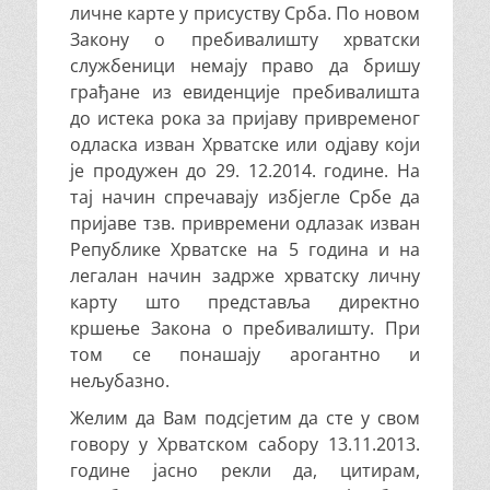
личне карте у присуству Срба. По новом
Закону о пребивалишту хрватски
службеници немају право да бришу
грађане из евиденције пребивалишта
до истека рока за пријаву привременог
одласка изван Хрватске или одјаву који
је продужен до 29. 12.2014. године. На
тај начин спречавају избјегле Србе да
пријаве тзв. привремени одлазак изван
Републике Хрватске на 5 година и на
легалан начин задрже хрватску личну
карту што представља директно
кршење Закона о пребивалишту. При
том се понашају арогантно и
нељубазно.
Желим да Вам подсјетим да сте у свом
говору у Хрватском сабору 13.11.2013.
године јасно рекли да, цитирам,