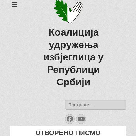
Коалиција
удружења
избјеглица у
Републици
Србији
Search
for:
Facebook
YouTube
ОТВОРЕНО ПИСМО