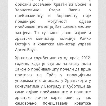
брисани досељени Хрвати из Босне и
Херцеговине. Стари Закон о
пребивалишту и боравишту није
предвиђао могућност одјаве
пребивалишта лица, без њезина личног
захтјева. То су више јавно изјавили
хрватски министар полиције Ранко
Остојић и хрватски министар управе
Арсен Баук.
Хрватски службеници су од краја 2012.
године, када је ступио на снагу нови
Закон о пребивалишту почели да врше
притисак на Србе у полицијским
управама и станицама у Хрватској и у
конзулатима у Београду и Суботици да
сами одјаве пребивалиште и пониште
хрватске личне карте или су чак
самовољно поништавали хрватске