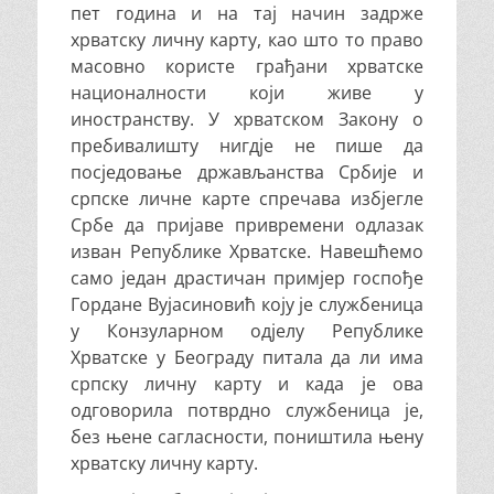
пет година и на тај начин задрже
хрватску личну карту, као што то право
масовно користе грађани хрватске
националности који живе у
иностранству. У хрватском Закону о
пребивалишту нигдје не пише да
посједовање држављанства Србије и
српске личне карте спречава избјегле
Србе да пријаве привремени одлазак
изван Републике Хрватске. Навешћемо
само један драстичан примјер госпође
Гордане Вујасиновић коју је службеница
у Конзуларном одјелу Републике
Хрватске у Београду питала да ли има
српску личну карту и када је ова
одговорила потврдно службеница је,
без њене сагласности, поништила њену
хрватску личну карту.