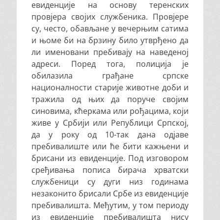
евиденције на основу теренских
провјера својих службеника. Провјере
су, често, обављане у вечерњим сатима
и њоме би на брзину било утврђено да
ли именовани пребивају на наведеној
адреси. Поред тога, полиција је
обилазила грађане српске
националности старије животне доби и
тражила од њих да поруче својим
синовима, кћеркама или рођацима, који
живе у Србији или Републици Српској,
да у року од 10-так дана одјаве
пребивалиште или ће бити кажњени и
брисани из евиденције. Под изговором
сређивања пописа бирача хрватски
службеници су дуги низ годинама
незаконито брисали Србе из евиденције
пребивалишта. Међутим, у том периоду
из евиденције пребивалишта нису