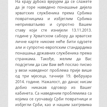
На крају дубоко вјерујем да се слажете
да је горе наведено понашање дијела
хрватских службеника према Србима
повратницима и избјеглим Србима
неприхватљиво и супротно Вашем
ставу који сте изнијели 13.11.2013.
године у Хрватском сабору да хрватске
личне карте никоме неће бити одузете
али и супротно европским стандардима
понашања државних службеника према
странкама. Такође, желим да Вас
подсјетим да сам Вам већ послао писмо
у вези наведеног проблема прије више
од три мјесеца, тачније 19. фебруара
2014. године. Нажалост, до данас нисам
добио никакав одговор из Вашег
кабинета. Са наведеним проблемима са
којима се суочавају Срби повратници и
избјегли Срби, као и нашим захтјевима