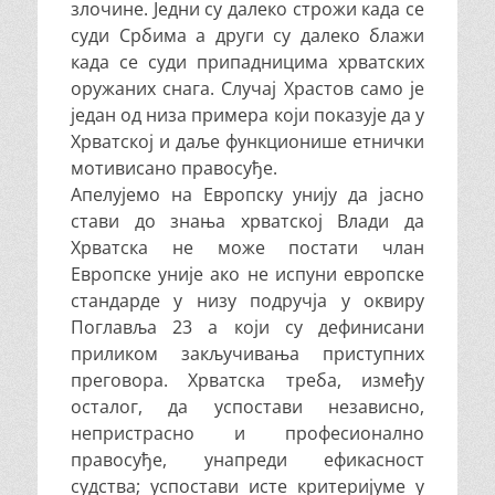
злочине. Једни су далеко строжи када се
суди Србима а други су далеко блажи
када се суди припадницима хрватских
оружаних снага. Случај Храстов само је
један од низа примера који показује да у
Хрватској и даље функционише етнички
мотивисано правосуђе.
Апелујемо на Европску унију да јасно
стави до знања хрватској Влади да
Хрватска не може постати члан
Европске уније ако не испуни европске
стандарде у низу подручја у оквиру
Поглавља 23 а који су дефинисани
приликом закључивања приступних
преговора. Хрватска треба, између
осталог, да успостави независно,
непристрасно и професионално
правосуђе, унапреди ефикасност
судства; успостави исте критеријуме у