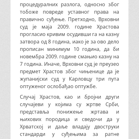
процедуралних разлога, односно због
тобоже повреде уставног права на
правично суђење. Претходно, Врховни
суд је маја 2009. године Храстова
прогласио кривим осудивши га на казну
затвора од 8 година, иако је за ово дело
прописан минимум 10 година, да би
новембра 2009. године смањио казну на
7 година. Иначе, Врховни суд је преузео
предмет Храстов због чињенице да је
жупанијски суд у Карловцу три пута
оптуженог ослобађао оптужбе.
Случај Храстов, као и бројни други
случајеви у којима су жртве Срби,
представља понижење жртава и
њихових породица и сведочи да у
Хрватској и даље владају двоструки
стандарди у суђењима за ратне