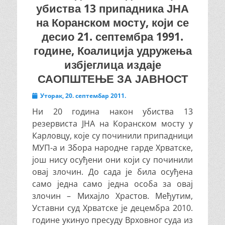
убиства 13 припадника ЈНА
на Коранском мосту, који се
десио 21. септембра 1991.
године, Коалиција удружења
избјеглица издаје
САОПШТЕЊЕ ЗА ЈАВНОСТ
Posted
Уторак, 20. септембар 2011.
on
Ни 20 година након убиства 13
резервиста ЈНА на Коранском мосту у
Карловцу, које су починили припадници
МУП-а и Збора народне гарде Хрватске,
још нису осуђени они који су починили
овај злочин. До сада је била осуђена
само једна само једна особа за овај
злочин – Михајло Храстов. Међутим,
Уставни суд Хрватске је децембра 2010.
године укинуо пресуду Врховног суда из