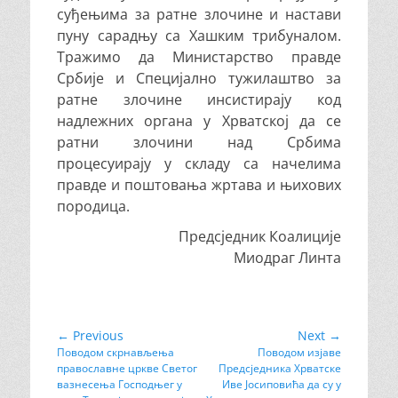
суђењима за ратне злочине и настави
пуну сарадњу са Хашким трибуналом.
Тражимо да Министарство правде
Србије и Специјално тужилаштво за
ратне злочине инсистирају код
надлежних органа у Хрватској да се
ратни злочини над Србима
процесуирају у складу са начелима
правде и поштовања жртава и њихових
породица.
Предсједник Коалиције
Миодраг Линта
Кретање
← Previous
Next →
Previous
Поводом скрнављења
Next
Поводом изјаве
чланка
православне цркве Светог
Предсједника Хрватске
post:
post:
вазнесења Господњег у
Иве Јосиповића да су у