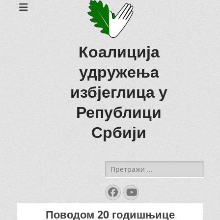
Коалиција
удружења
избјеглица у
Републици
Србији
Search
for:
Facebook
YouTube
Поводом 20 годишњице