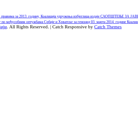
им правима за 2013. годину, Коалиција удружења избјеглица издаје САОПШТЕЊЕ ЗА Ј
у по међусобним оптужбама Србије и Хрватске за геноцид 03. марта 2014. године К
бији
. All Rights Reserved. | Catch Responsive by
Catch Themes