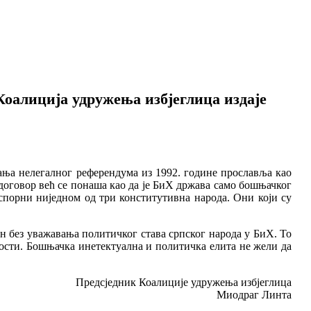
Коалиција удружења избјеглица издаје
вања нелегалног референдума из 1992. године прославља као
договор већ се понаша као да је БиХ држава само бошњачког
спорни ниједном од три конститутивна народа. Они који су
ан без уважавања политичког става српског народа у БиХ. То
ности. Бошњачка инетектуална и политичка елита не жели да
Предсједник Коалиције удружења избјеглица
Миодраг Линта