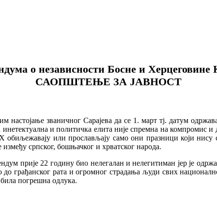
ндума о независности Босне и Херцеговине 
САОПШТЕЊЕ ЗА ЈАВНОСТ
 настојање званичног Сарајева да се 1. март тј. датум одржа
инетектуална и политичка елита није спремна на компромис и 
БиХ обиљежавају или прослављају само они празници који нису 
 између српског, бошњачког и хрватског народа.
ндум прије 22 годину био нелегалан и нелегитиман јер је одрж
о до грађанског рата и огромног страдања људи свих национал
 била погрешна одлука.