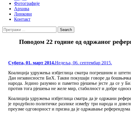
Фотографије
Архива
Линкови
Контакт
Search
Search
for:
Повoдом 22 године од одржаног рефер
Posted
Субота, 01. март 2014.
Недеља, 06. септембар 2015.
on
Коалиција удружења избјеглица сматра погрешним и штетним
Дан независности БиХ. Такви покушаји говоре да бошњачка 
народа. Једино разумно и паметно рјешење јесте да се у 
против тога рјешења не желе мир, стабилност и добре односе
Коалиција удружења избјеглица сматра да је одржани рефере
је продубило политичке разлике између три народа и довел
преузме одговорност и призна да је одржавање референдума