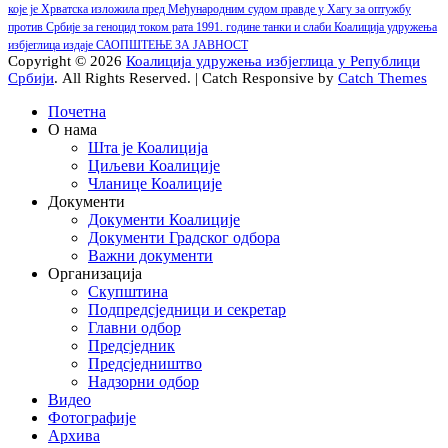
post:
које је Хрватска изложила пред Међународним судом правде у Хагу за оптужбу
против Србије за геноцид током рата 1991. године танки и слаби Коалиција удружења
избјеглица издаје САОПШТЕЊЕ ЗА ЈАВНОСТ
Copyright © 2026
Коалиција удружења избјеглица у Републици
Србији
. All Rights Reserved. | Catch Responsive by
Catch Themes
Scroll
Почетна
Up
О нама
Шта је Коалиција
Циљеви Коалиције
Чланице Коалиције
Документи
Документи Коалиције
Документи Градског одбора
Важни документи
Организација
Скупштина
Подпредсједници и секретар
Главни одбор
Предсједник
Предсједништво
Надзорни одбор
Видео
Фотографије
Архива