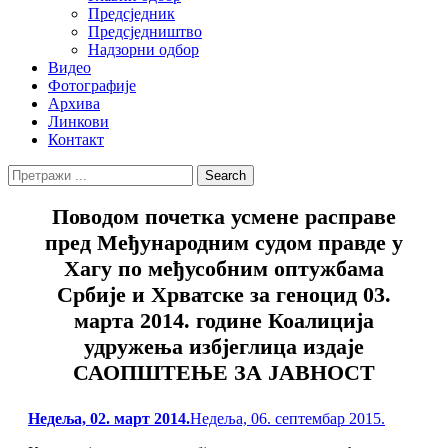
Предсједник
Предсједништво
Надзорни одбор
Видео
Фотографије
Архива
Линкови
Контакт
Search
Search
for:
Повoдом почетка усмене расправе
пред Међународним судом правде у
Хагу по међусобним оптужбама
Србије и Хрватске за геноцид 03.
марта 2014. године Коалиција
удружења избјеглица издаје
САОПШТЕЊЕ ЗА ЈАВНОСТ
Posted
Недеља, 02. март 2014.
Недеља, 06. септембар 2015.
on