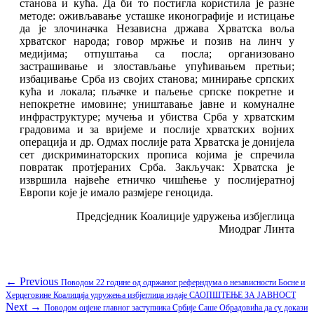
станова и кућа. Да би то постигла користила је разне
методе: оживљавање усташке иконографије и истицање
да је злочиначка Независна држава Хрватска воља
хрватског народа; говор мржње и позив на линч у
медијима; отпуштања са посла; организовано
застрашивање и злостављање упућивањем претњи;
избацивање Срба из својих станова; минирање српских
кућа и локала; пљачке и паљење српске покретне и
непокретне имовине; уништавање јавне и комуналне
инфраструктуре; мучења и убиства Срба у хрватским
градовима и за вријеме и послије хрватских војних
операција и др. Одмах послије рата Хрватска је донијела
сет дискриминаторских прописа којима је спречила
повратак протјераних Срба. Закључак: Хрватска је
извршила највеће етничко чишћење у послијератној
Европи које је имало размјере геноцида.
Предсједник Коалиције удружења избјеглица
Миодраг Линта
Кретање
Previous
← Previous
Повoдом 22 године од одржаног реферндума о независности Босне и
post:
Херцеговине Коалиција удружења избјеглица издаје САОПШТЕЊЕ ЗА ЈАВНОСТ
чланка
Next
Next →
Повoдом оцјене главног заступника Србије Саше Обрадовића да су докази