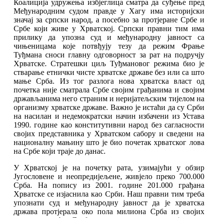
Коалиција удружења избјеглица сматра да суђење пред
Међународним судом правде у Хагу има историјски
значај за српски народ, а посебно за протјеране Србе и
Србе који живе у Хрватској. Српски правни тим има
прилику да упозна суд и међународну јавност са
чињеницама које потвђују тезу да режим Фрање
Туђмана сноси главну одговорност за рат на подручју
Хрватске. Стратешки циљ Туђмановог режима био је
стварање етнички чисте хрватске државе без или са што
мање Срба. Из тог разлога нова хрватска власт од
почетка није сматрала Србе својим грађанима и својим
држављанима него страним и неријатељским тијелом на
организму хрватске државе. Важно је истаћи да су Срби
на насилан и недемократски начин избачени из Устава
1990. године као конститутивни народ без сагласности
својих представника у Хрватском сабору и сведени на
националну мањину што је био почетак хрватског лова
на Србе који траје до данас.
У Хрватској је на почетку рата, узимајући у обзир
Југословене и неопредијељене, живјело преко 700.000
Срба. На попису из 2001. године 201.000 грађана
Хрватске се изјаснила као Срби. Наш правни тим треба
упознати суд и међународну јавност да је хрватска
држава протјерала око пола милиона Срба из својих