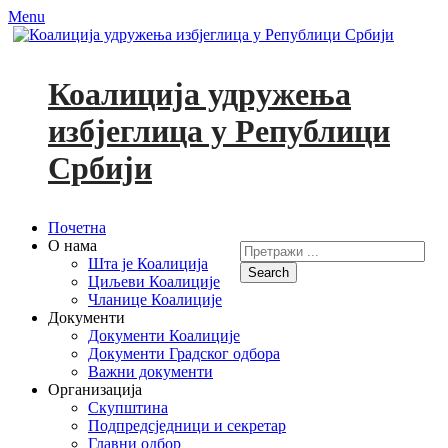
Menu
Коалиција удружења
избјеглица у Републици
Србији
Primary
Skip
Почетна
to
О нама
Search
Menu
content
Шта је Коалиција
for:
Циљеви Коалиције
Facebook
YouTube
Чланице Коалиције
Документи
Документи Коалиције
Документи Градског одбора
Важни документи
Организација
Скупштина
Подпредсједници и секретар
Главни одбор