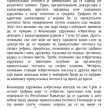
Прикупљање потписа је замишљено да се одвија на
различите начине. Прво, организовањем дежурстава у
канцеларијама мјесних заједница или појединих
удружења у низу општина и градова. Грађани ће о
адресама канцеларија у којима ће се прикупљати
потписи бити обавјештени путем плаката или медија.
Због тога молимо све оне који имају слободног времена
да се пријаве у Коалицији удружења избјеглица за
дежурне у канцеларијама једном у 7 или 10 дана. Друго,
позивамо све оне који не могу одвојити више сати за
дежурства да се пријаве за прикупљање потписа од
својих рођака, пријатеља, познаника и других грађана
приликом слава, дружења, одлазака на пијацу, трговину,
радњу и слична мјеста. Треће, позивамо сва избјегличка
удружења и завичајне клубове да организују
прикупљање потписа од својих чланова. Четврто,
позивамо станаре избјегличких насеља и других мјеста
гдје наши земљаци живе у значајном броју да се пријаве
за кампању прикупљања потписа од врата до врата.
Коалиција удружења избјеглица апелује на све Србе и
остале грађане који су избјегли, прогнани или воде
поријекло из Републике Хрватске да се одазову у што
већем броју акцији прикупљања потписа Петицији и на
тај начин упуте снажну поруку да се не мире са