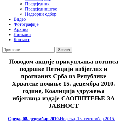
Предсједник
Предсједништво
Надзорни одбор
Видео
Фотографије
Архива
Линкови
Контакт
Search
Search
for:
Поводом акције прикупљања потписа
подршке Пeтицији избјеглих и
прогнаних Срба из Републике
Хрватске почиње 15. децембра 2010.
године, Коалиција удружења
ибјеглица издаје САОПШТЕЊЕ ЗА
ЈАВНОСТ
Posted
Cреда, 08. децембар 2010.
Недеља, 13. септембар 2015.
on