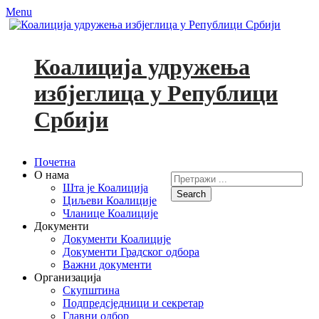
Menu
Коалиција удружења
избјеглица у Републици
Србији
Primary
Skip
Почетна
to
О нама
Search
Menu
content
Шта је Коалиција
for:
Циљеви Коалиције
Facebook
YouTube
Чланице Коалиције
Документи
Документи Коалиције
Документи Градског одбора
Важни документи
Организација
Скупштина
Подпредсједници и секретар
Главни одбор