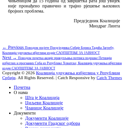
чињеницом да 15 година од завршетка рата још увијек
није пронађено правично и трајно рјешење њихових
бројних проблема.
Предсједник Коалиције
Миодраг Линта
Кретање
Previous
← Previous
Поводом посјете Предсједника Србије Бориса Тадића Загребу,
post:
Коалиција удружења ибјеглица издаје САОПШТЕЊЕ ЗА ЈАВНОСТ
чланка
Next
Next →
Поводом почетка акције прикупљања потписа подршке Пeтицији
post:
избјеглих и прогнаних Срба из Републике Хрватске, Коалиција удружења ибјеглица
издаје САОПШТЕЊЕ ЗА ЈАВНОСТ
Copyright © 2026
Коалиција удружења избјеглица у Републици
Србији
. All Rights Reserved. | Catch Responsive by
Catch Themes
Scroll
Почетна
Up
О нама
Шта је Коалиција
Циљеви Коалиције
Чланице Коалиције
Документи
Документи Коалиције
Документи Градског одбора