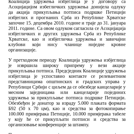
Коалиција удружења избјеглица је у договору са
Асоцијацијом избегличких удружења донијела одлуку
да акција прикупљања потписа подршке Петицији
избјеглих и прогнаних Срба из Републике Хрватске
започне 15. децембра 2010. године и траје до 31. јануара
2011. године. Са овом одлуком сагласила се Асоцијација
избјегличких и других удружења Срба из Републике
Хрватске, као и избјегличка удружења и завичајни
клубови који нису чланице ниједне кровне
организације.
У претходном периоду Коалиција удружења избјеглица
је извршила широку припрему у вези акције
прикупљања потписа. Предсједник Коалиције удружења
избјеглица је успоставио контакте се релевантним
представницима општинских и градских управа у
Републици Србији с циљем да се обезбеде канцеларије у
месним заједницама или канцеларије појединих
удружења за прикупљање потписа подршке Петицији.
Обезбеђен је донатор за израду 5.000 плаката формата
Б92 (50 x 70 цм), као и средства за фотокопирање
100.000 примјерака Петиције, 10.000 примјерака табеле
у коју ће се прикупљати потписи и средства за
организовање конференције за штампу.