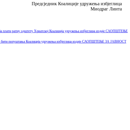
Предсједник Коалиције удружења избјеглица
Миодраг Линта
ија плати ратну одштету Хрватској Коалиција удружења избјеглица издаје САОПШТЕЊЕ
 може бити попуштања Коалиција удружења избјеглица издаје САОПШТЕЊЕ ЗА ЈАВНОСТ