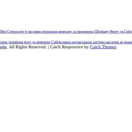
Иве Стиера које је поставио европском комесару за проширење Штефану Филеу да Срб
рватском државном врху да припреме Србији пакао постављањем захтјева око којих не
бији
. All Rights Reserved. | Catch Responsive by
Catch Themes