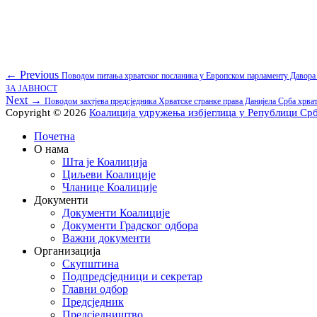
Кретање
Previous
← Previous
Повoдом питања хрватског посланика у Европском парламенту Давора 
post:
ЗА ЈАВНОСТ
чланка
Next
Next →
Повoдом захтјева предсједника Хрватске странке права Данијела Срба х
post:
Copyright © 2026
Коалиција удружења избјеглица у Републици Ср
Scroll
Почетна
Up
О нама
Шта је Коалиција
Циљеви Коалиције
Чланице Коалиције
Документи
Документи Коалиције
Документи Градског одбора
Важни документи
Организација
Скупштина
Подпредсједници и секретар
Главни одбор
Предсједник
Предсједништво