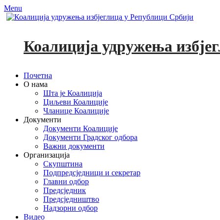
Menu
Коалиција удружења избјег
Primary
Skip
Почетна
to
О нама
Menu
content
Шта је Коалиција
Циљеви Коалиције
Чланице Коалиције
Документи
Документи Коалиције
Документи Градског одбора
Важни документи
Организација
Скупштина
Подпредсједници и секретар
Главни одбор
Предсједник
Предсједништво
Надзорни одбор
Видео