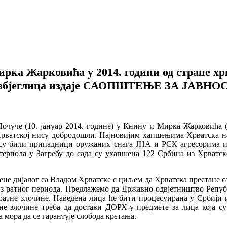
ка Жарковића у 2014. години од стране хр
збјеглица издаје САОПШТЕЊЕ ЗА ЈАВНО
чуче (10. јануар 2014. године) у Книну и Мирка Жарковића (
Хрватској нису добродошли. Најновијим хапшењима Хрватска 
и су били припадници оружаних снага ЈНА и РСК агресорима 
терпола у Загребу до сада су ухапшена 122 Србина из Хрватс
ене дијалог са Владом Хрватске с циљем да Хрватска престане 
 из ратног периода. Предлажемо да Државно одвјетништво Реп
 ратне злочине. Наведена лица ће бити процесуирана у Србији 
не злочине треба да достави ДОРХ-у предмете за лица која 
мора да се гарантује слобода кретања.