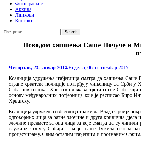
Фотографије
Архива
Линкови
Контакт
Search
Search
for:
Повoдом хапшења Саше Почуче и Мир
и
Posted
Четвртак, 23. јануар 2014.
Недеља, 06. септембар 2015.
on
Коалиција удружења избјеглица сматра да хапшења Саше По
стране хрватске полиције потврђују чињеницу да Срби у 
Срба повратника. Хрватска држава третира све Србе кој
основу међународних потјерница које је расписао Биро Ин
Хрватску.
Коалиција удружења избјеглица тражи да Влада Србије покр
одговорних лица за ратне злочине и друга кривична дјела
злочине предмете за она лица за које сматра да су чинили
служиће казну у Србији. Такође, наше Тужилаштво за рат
процесуирању. Свим осталим избјеглим и прогнаним Србима 