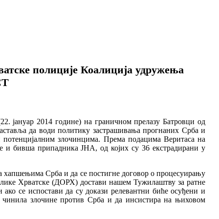
ватске полиције Коалиција удружења
СТ
22. јануар 2014 године) на граничном прелазу Батровци од
наставља да води политику застрашивања прогнаних Срба и
и потенцијалним злочинцима. Према подацима Веритаса на
ке и бивша припадника ЈНА, од којих су 36 екстрадирани у
са хапшењима Срба и да се постигне договор о процесуирању
ублике Хрватске (ДОРХ) достави нашем Тужилаштву за ратне
и ако се испостави да су докази релевантни биће осуђени и
су чинила злочине против Срба и да инсистира на њиховом