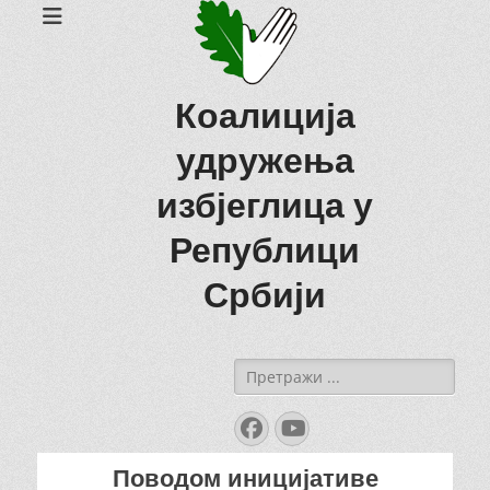
Коалиција
удружења
избјеглица у
Републици
Србији
Search
for:
Facebook
YouTube
Поводом иницијативе