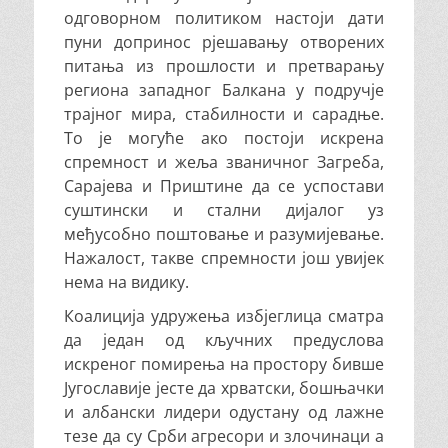
одговорном политиком настоји дати
пуни допринос рјешавању отворених
питања из прошлости и претварању
региона западног Балкана у подручје
трајног мира, стабилности и сарадње.
То је могуће ако постоји искрена
спремност и жеља званичног Загреба,
Сарајева и Приштине да се успостави
суштински и стални дијалог уз
међусобно поштовање и разумијевање.
Нажалост, такве спремности још увијек
нема на видику.
Коалиција удружења избјеглица сматра
да један од кључних предуслова
искреног помирења на простору бивше
Југославије јесте да хрватски, бошњачки
и албански лидери одустану од лажне
тезе да су Срби агресори и злочинаци а