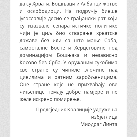
да су Хрвати, Бошњаци и Албанци жртве
и ослободиоци. На подручју бивше
Југославије десио се грађански рат који
су изазвале сепаратистичке политике
чији је циљ био стварање хрватске
државе без или са што мање Срба,
самосталне Босне и Херцеговине под
доминацијом Бошњака и независно
Косово без Срба. У оружаним сукобима
све стране су чиниле злочине над
цивилима и ратним заробљеницима.
Оне стране које не прихваћају ове
чињенице немају добре намјере и не
желе искрено помирење.
Предсједник Коалиције удружења
избјеглица
Миодраг Линта