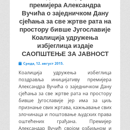
премијера Александра
Вучића о заједничком Дану
сјећања за све жртве рата на
простору бивше Југославије
Коалиција удружења
избјеглица издаје
САОПШТЕЊЕ ЗА ЈАВНОСТ
Posted
Cреда, 12. август 2015.
on
Коалиција удружења избеглица
поздравља иницијативу премијера
Александра Вучића о заједничком Дану
сјећања за све жртве рата на простору
бивше Југославије јер има за циљ
признање свих жртава, кажњавање свих
злочинаца и поштовање људских права
оштећених грађана. Премијер
Александар Вучић својом озбиљном и