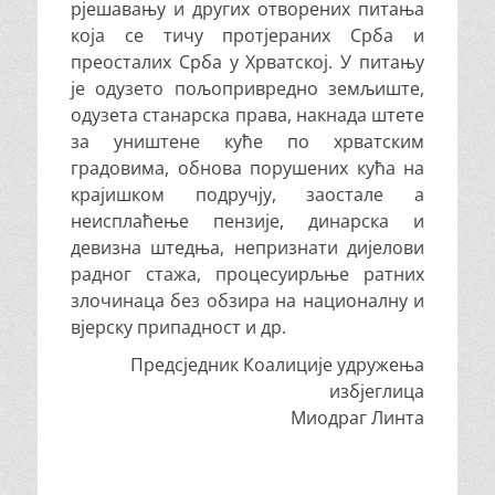
рјешавању и других отворених питања
која се тичу протјераних Срба и
преосталих Срба у Хрватској. У питању
је одузето пољопривредно земљиште,
одузета станарска права, накнада штете
за уништене куће по хрватским
градовима, обнова порушених кућа на
крајишком подручју, заостале а
неисплаћење пензије, динарска и
девизна штедња, непризнати дијелови
радног стажа, процесуирљње ратних
злочинаца без обзира на националну и
вјерску припадност и др.
Предсједник Коалиције удружења
избјеглица
Миодраг Линта