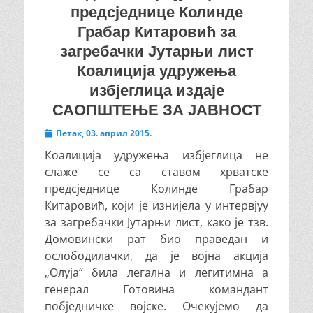
предсједнице Колинде
Грабар Китаровић за
загребачки Јутарњи лист
Коалиција удружења
избјеглица издаје
САОПШТЕЊЕ ЗА ЈАВНОСТ
Posted
Петак, 03. април 2015.
on
Коалиција удружења избјеглица не
слаже се са ставом хрватске
предсједнице Колинде Грабар
Китаровић, који је изнијела у интервјуу
за загребачки Јутарњи лист, како је тзв.
Домовински рат био праведан и
ослободилачки, да је војна акција
„Олуја“ била легална и легитимна а
генерал Готовина командант
побједничке војске. Очекујемо да