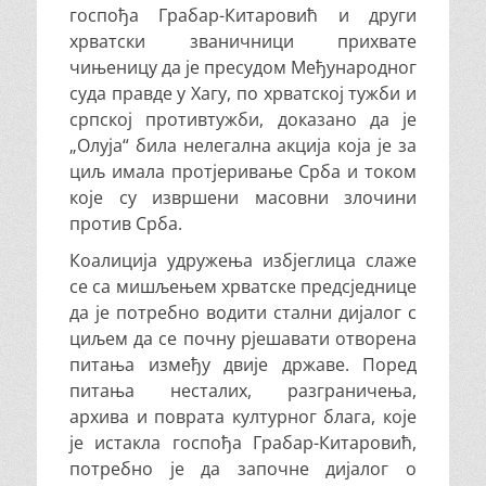
госпођа Грабар-Китаровић и други
хрватски званичници прихвате
чињеницу да је пресудом Међународног
суда правде у Хагу, по хрватској тужби и
српској противтужби, доказано да је
„Олуја“ била нелегална акција која је за
циљ имала протјеривање Срба и током
које су извршени масовни злочини
против Срба.
Коалиција удружења избјеглица слаже
се са мишљењем хрватске предсједнице
да је потребно водити стални дијалог с
циљем да се почну рјешавати отворена
питања између двије државе. Поред
питања несталих, разграничења,
архива и поврата културног блага, које
је истакла госпођа Грабар-Китаровић,
потребно је да започне дијалог о