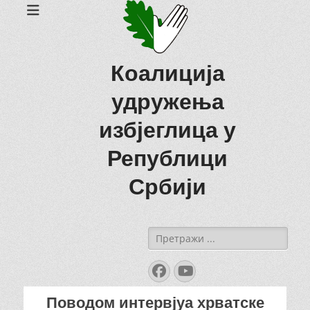
Коалиција
удружења
избјеглица у
Републици
Србији
Search
for:
Facebook
YouTube
Поводом интервјуа хрватске