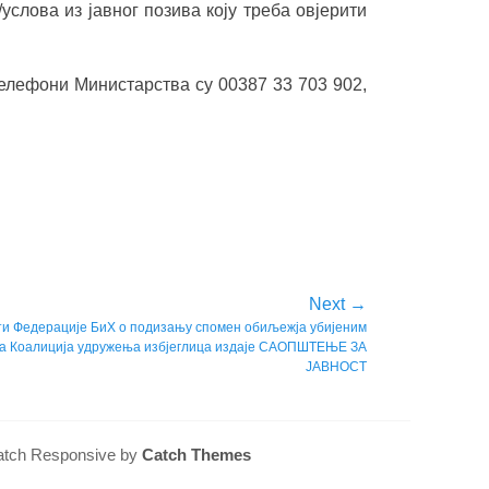
слова из јавног позива коју треба овјерити
Телефони Министарства су 00387 33 703 902,
Next →
ти Федерације БиХ о подизању спомен обиљежја убијеним
ма Коалиција удружења избјеглица издаје САОПШТЕЊЕ ЗА
ЈАВНОСТ
 Catch Responsive by
Catch Themes