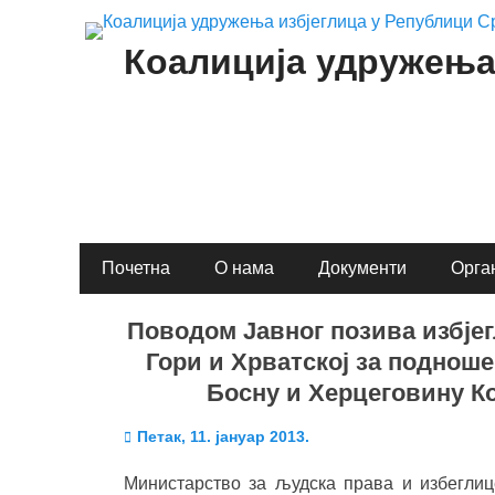
Коалиција удружења
Primary
Skip
Почетна
О нама
Документи
Орга
to
Menu
content
Поводом Јавног позива избјег
Гори и Хрватској за поднош
Босну и Херцеговину 
Posted
Петак, 11. јануар 2013.
on
Министарство за људска права и избеглиц