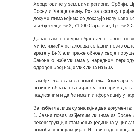
Херцеговине у земљама региона: Србији, Цр
Босну и Херцеговину. Рок за доставу пријав
документима којима се доказује испуњавањ
и избјеглице БиХ, 71000 Сарајево, Трг БиХ
Данас сам, поводом објављеног јавног поз
ми је, између осталог, да се јавни позив одн
врате у БиХ али траже обнову своје поруше
Закона о избеглицама у наредном периоду
одређен број избјеглих лица из БиХ
Такође, звао сам са помоћника Комесара за
позив и образац са изјавом што прије доста
надлежним и да ће имати информацију у на
За избјегла лица су значајна два документа:
1. Јавни позив избјеглим лицима из Босне
реконструкцији стамбених јединица у циљу 
помоћи, инфорамција о Изјави подносиоца 