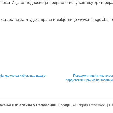
текст Изјаве подносиоца пријаве о испуњавању критерија/у
истарства за људска права и избјеглице www.mhrr.gov.ba 
ја удружења избјеглица издаје
Next
Повoдом иницијативе влас
сарајевским Србима на Казани
post:
ужења избјеглица у Републици Србији
. All Rights Reserved. |