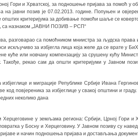
ној Гори и Хрватској, за подношење пријава за помоћ у о
а на јавни позив је 07.02.2013. године. Попуњен и овјере
е општих критеријума за добивање помоћи шаље се коверто
 3, са назнаком „ЈАВНИ ПОЗИВ – РСП“
ива, разговарао са помоћником мниистра за људска права
оси искључиво за избјегла лица која желе да се врате у БиХ
не куће или новчану компензацију за срушену кућу Минист
. Такође, рекао сам да општи критеријуми у Јавном поз
 избјеглице и миграције Републике Србије Ивана Гергино
ве код повјереника за избјеглице у свакој општини и граду.
редних неколико дана
 и Херцеговине у земљама региона: Србији, Црној Гори и 
повратка у Босну и Херцеговину. У Јавном позиву су навед
пријаве и начин подношења пријава и достављања документ