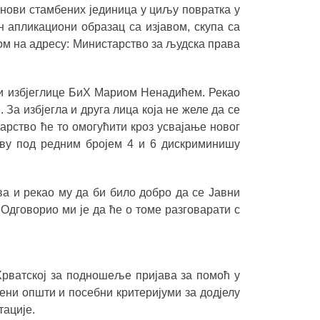
бнови стамбених јединица у циљу повратка у
н апликациони образац са изјавом, скупа са
м на адресу: Министарство за људска права
 и избјеглице БиХ Мариом Ненадићем. Рекао
. За избјегла и друга лица која не желе да се
арство ће то омогућити кроз усвајање новог
иву под редним бројем 4 и 6 дискриминишу
ва и рекао му да би било добро да се Јавни
 Одговорио ми је да ће о томе разговарати с
Хрватској за подношеље пријава за помоћ у
ени општи и посебни критеријуми за додјелу
ације.