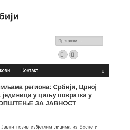
бији
Search
for:
Facebook
YouTube
кови
Контакт
Search
емљама региона: Србији, Црној
 јединица у циљу повратка у
 САОПШТЕЊЕ ЗА ЈАВНОСТ
 Јавни позив избјеглим лицима из Босне и