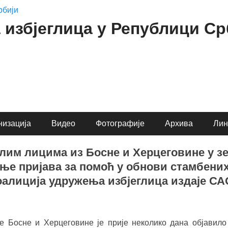
 избјеглица у Републици Ср
низација
Видео
Фотографије
Архива
Лин
лим лицима из Босне и Херцеговине у з
ење пријава за помоћ у обнови стамбених
Коалиција удружења избјеглица издаје
е Босне и Херцеговине је прије неколико дана објавило