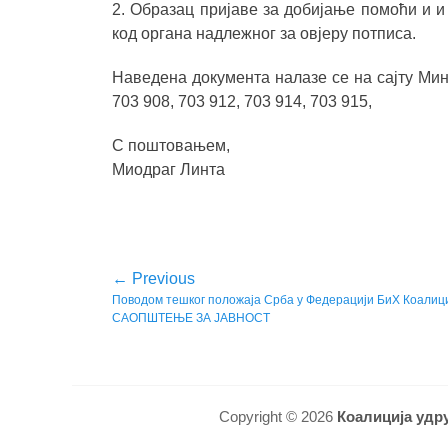
2. Образац пријаве за добијање помоћи и и 
код органа надлежног за овјеру потписа.
Наведена документа налазе се на сајту Мин
703 908, 703 912, 703 914, 703 915,
С поштовањем,
Миодраг Линта
Кретање
← Previous
Previous
Повoдом тешког положаја Срба у Федерацији БиХ Коалици
чланка
САОПШТЕЊЕ ЗА ЈАВНОСТ
post:
Copyright © 2026
Коалиција удр