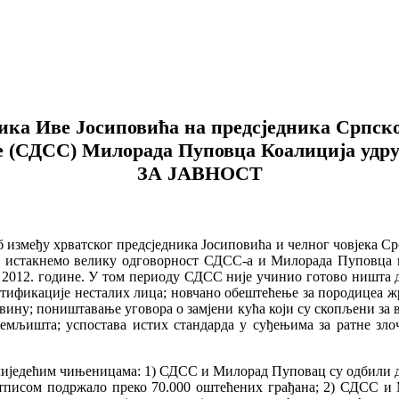
ика Иве Јосиповића на предсједника Српско
ке (СДСС) Милорада Пуповца Коалиција у
ЗА ЈАВНОСТ
б између хрватског предсједника Јосиповића и челног човјека Ср
м, истакнемо велику одговорност СДСС-а и Милорада Пуповца
– 2012. године. У том периоду СДСС није учинио готово ништа
нтификације несталих лица; новчано обештећење за породицеа жр
вину; поништавање уговора о замјени кућа који су скопљени за 
емљишта; успостава истих стандарда у суђењима за ратне зло
слиједећим чињеницама: 1) СДСС и Милорад Пуповац су одбили 
 потписом подржало преко 70.000 оштећених грађана; 2) СДСС 