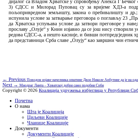
дијалог са Владом Хрватске у спровођењу Анекса Г Бечког с
3) СДСС и Милорад Пуповац су за вријеме ХДЗ-а подржа
пољопривредном земљишту, закона о пребивалишту и др.;
испунила услове за затварање преговора о поглављу 23 „Пр
да Хрватска успуњава услове да затвори преговоре у наве
прославу „Олује“ у Книн изјавио да се још нису створили ус
редова СДСС-а, а нешто касније, и бивши потпредсједник х
да представници Срба славе „Олују“ као завршни чин етнич
Кретање
Previous
← Previous
Поводом изјаве начелника општине Двор Николе Арбутине да је на о
Next
post:
Next →
Миодраг Линта – Хрватској добри само подобни Срби
чланка
post:
Copyright © 2026
Коалиција удружења избјеглица у Републици Ср
Scroll
Почетна
Up
О нама
Шта је Коалиција
Циљеви Коалиције
Чланице Коалиције
Документи
Документи Коалиције