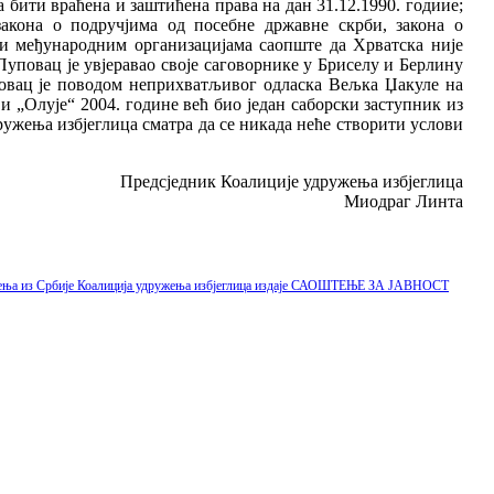
 бити враћена и заштићена права на дан 31.12.1990. годиие;
акона о подручјима од посебне државне скрби, закона о
и међународним организацијама саопште да Хрватска није
уповац је увјеравао своје саговорнике у Бриселу и Берлину
уповац је поводом неприхватљивог одласка Вељка Џакуле на
ви „Олује“ 2004. године већ био један саборски заступник из
ужења избјеглица сматра да се никада неће створити услови
Предсједник Коалиције удружења избјеглица
Миодраг Линта
ружења из Србије Коалиција удружења избјеглица издаје САОШТЕЊЕ ЗА ЈАВНОСТ