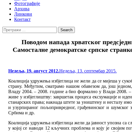
Фотографије
Архива
Линкови
Контакт
Search
Search
for:
Повoдом напада хрватског предсједн
Самосталне демократске српске стран
Posted
Недеља, 19. август 2012.
Недеља, 13. септембар 2015.
on
Коалиција удружења избјеглица не жели да се мијеша у суко
страну. Међутим, сматрамо нашом обавезом да, још једно
Владу 2004. – 2008. године а био формално у Влади 2008. 
живе у избјеглиштву: завршетак процеса ексхумације и иде
станарских права; накнада штете за уништену и несталу имо
и узурпираног пољопривредног, грађевинског и шумског з
Србима и др.
Коалиција удружења избјеглица жели да јавност упозна са 
у којој се наводи 12 кључних проблема и коју је својим