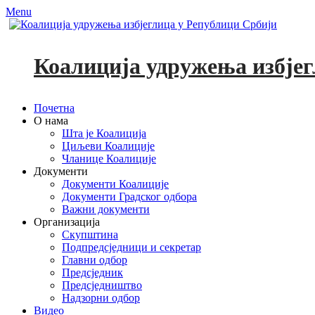
Menu
Коалиција удружења избјег
Primary
Skip
Почетна
to
О нама
Menu
content
Шта је Коалиција
Циљеви Коалиције
Чланице Коалиције
Документи
Документи Коалиције
Документи Градског одбора
Важни документи
Организација
Скупштина
Подпредсједници и секретар
Главни одбор
Предсједник
Предсједништво
Надзорни одбор
Видео