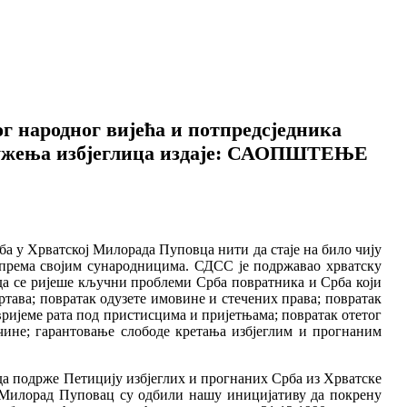
г народног вијећа и потпредсједника
дружења избјеглица издаје: САОПШТЕЊЕ
ба у Хрватској Милорада Пуповца нити да стаје на било чију
 према својим сународницима. СДСС је подржавао хрватску
 да се ријеше кључни проблеми Срба повратника и Срба који
тава; повратак одузете имовине и стечених права; повратак
вријеме рата под пристисцима и пријетњама; повратак отетог
чине; гарантовање слободе кретања избјеглим и прогнаним
да подрже Петицију избјеглих и прогнаних Срба из Хрватске
и Милорад Пуповац су одбили нашу иницијативу да покрену