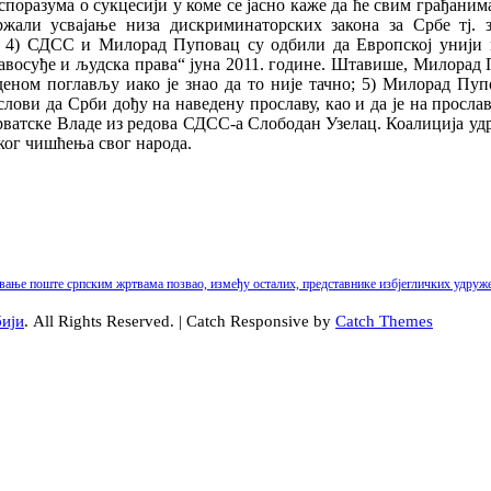
поразума о сукцесији у коме се јасно каже да ће свим грађанима
ли усвајање низа дискриминаторских закона за Србе тј. з
 4) СДСС и Милорад Пуповац су одбили да Европској унији 
авосуђе и људска права“ јуна 2011. године. Штавише, Милорад П
деном поглављу иако је знао да то није тачно; 5) Милорад П
лови да Срби дођу на наведену прославу, као и да је на просла
рватске Владе из редова СДСС-а Слободан Узелац. Коалиција удр
ког чишћења свог народа.
давање поште српским жртвама позвао, између осталих, представнике избјегличких уд
бији
. All Rights Reserved. | Catch Responsive by
Catch Themes