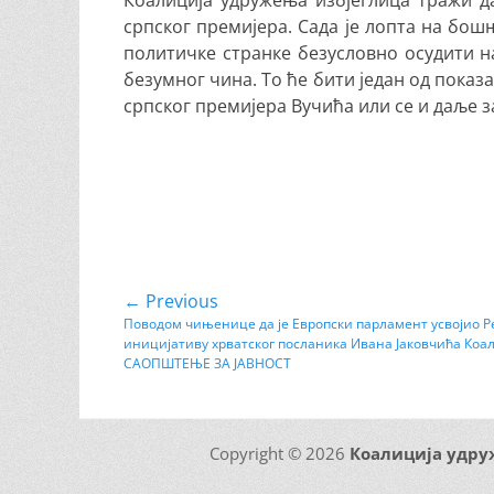
Коалиција удружења избјеглица тражи д
српског премијера. Сада је лопта на бош
политичке странке безусловно осудити н
безумног чина. То ће бити један од пока
српског премијера Вучића или се и даље з
Кретање
← Previous
Previous
Поводом чињенице да је Европски парламент усвојио Р
чланка
иницијативу хрватског посланика Ивана Јаковчића Коа
post:
САОПШТЕЊЕ ЗА ЈАВНОСТ
Copyright © 2026
Коалиција удру