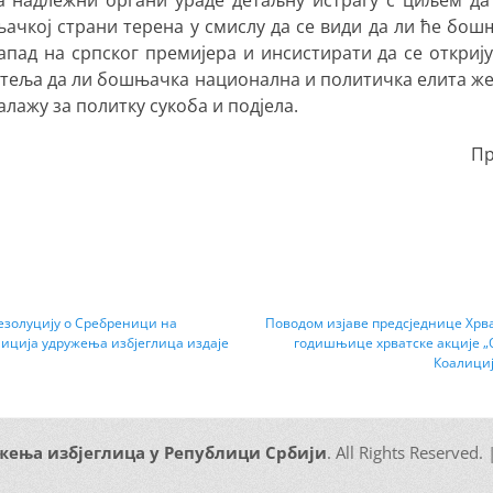
а надлежни органи ураде детаљну истрагу с циљем да 
њачкој страни терена у смислу да се види да ли ће бош
апад на српског премијера и инсистирати да се откриј
затеља да ли бошњачка национална и политичка елита ж
алажу за политку сукоба и подјела.
Пр
езолуцију о Сребреници на
Next
Поводом изјаве предсједнице Хрв
лиција удружења избјеглица издаје
годишњице хрватске акције „Ол
post:
Коалици
жења избјеглица у Републици Србији
. All Rights Reserved.