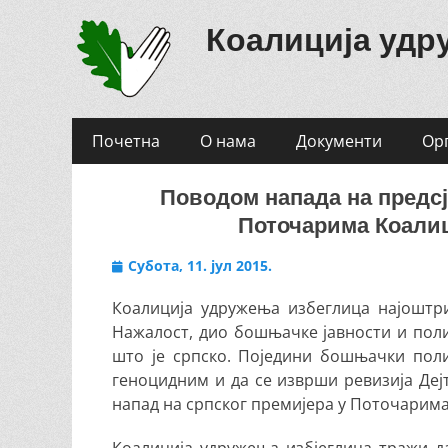
Коалиција удр
Primary
Skip
Почетна
О нама
Документи
Ор
to
Menu
content
Поводом напада на предс
Поточарима Коали
Posted
Субота, 11. јул 2015.
on
Коалиција удружења избеглица најоштри
Нажалост, дио бошњачке јавности и пол
што је српско. Поједини бошњачки поли
геноцидним и да се изврши ревизија Деј
напад на српског премијера у Поточарима