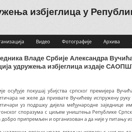
ужења избјеглица у Републи
ганизација
Видео
Фотографије
Архива
једника Владе Србије Александра Вучића
ција удружења избјеглица издаје САО
је осуђује покушај убијства српског премијера Вучи
итичара не желе да прихвате Вучићеву испружену ру
тичари уз подршку дијела међународне заједнице им
тонског споразума с циљем уништења Републике Српске
 добро припремљен и организован а да није у питању и