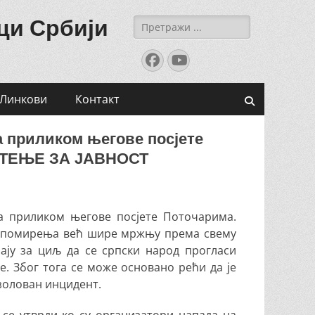
ци Србији
Search
for:
Facebook
YouTube
Линкови
Контакт
Search
 приликом његове посјете
ПШТЕЊЕ ЗА ЈАВНОСТ
ћа приликом његове посјете Поточарима.
ку помирења већ шире мржњу према свему
ају за циљ да се српски народ прогласи
. Због тога се може основано рећи да је
золован инцидент.