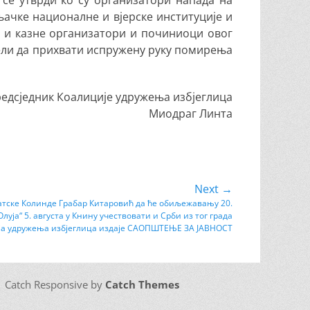
се утврди ко су организатори напада на
њачке националне и вјерске институције и
у и казне организатори и починиоци овог
ели да прихвати испружену руку помирења
едсједник Коалиције удружења избјеглица
Миодраг Линта
Next →
атске Колинде Грабар Китаровић да ће обиљежавању 20.
уја“ 5. августа у Книну учествовати и Срби из тог града
ја удружења избјеглица издаје САОПШТЕЊЕ ЗА ЈАВНОСТ
 | Catch Responsive by
Catch Themes