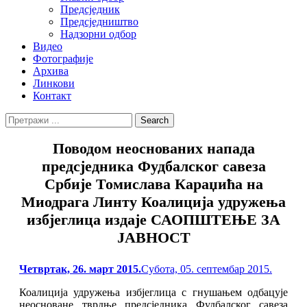
Предсједник
Предсједништво
Надзорни одбор
Видео
Фотографије
Архива
Линкови
Контакт
Search
Search
for:
Поводом неоснованих напада
предсједника Фудбалског савеза
Србије Томислава Караџића на
Миодрага Линту Коалиција удружења
избјеглица издаје САОПШТЕЊЕ ЗА
ЈАВНОСТ
Posted
Четвртак, 26. март 2015.
Субота, 05. септембар 2015.
on
Коалиција удружења избјеглица с гнушањем одбацује
неосноване тврдње предсједника Фудбалског савеза