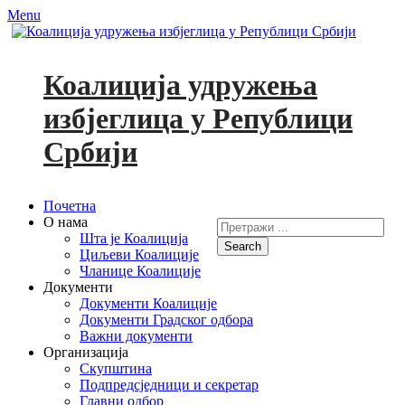
Menu
Коалиција удружења
избјеглица у Републици
Србији
Primary
Skip
Почетна
to
О нама
Search
Menu
content
Шта је Коалиција
for:
Циљеви Коалиције
Facebook
YouTube
Чланице Коалиције
Документи
Документи Коалиције
Документи Градског одбора
Важни документи
Организација
Скупштина
Подпредсједници и секретар
Главни одбор