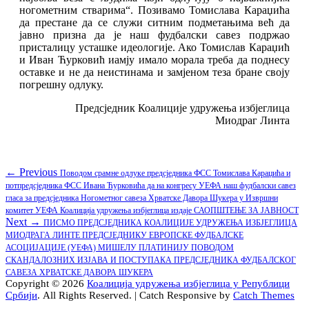
ногометним стварима“. Позивамо Томислава Караџића
да престане да се служи ситним подметањима већ да
јавно призна да је наш фудбалски савез подржао
присталицу усташке идеологије. Ако Томислав Караџић
и Иван Ћурковић иамју имало морала треба да поднесу
оставке и не да неистинама и замјеном теза бране своју
погрешну одлуку.
Предсједник Коалиције удружења избјеглица
Миодраг Линта
Кретање
Previous
← Previous
Поводом срамне одлуке предсједника ФСС Томислава Караџића и
post:
потпредсједника ФСС Ивана Ћурковића да на конгресу УЕФА наш фудбалски савез
чланка
гласа за предсједника Ногометног савеза Хрватске Давора Шукера у Извршни
комитет УЕФА Коалиција удружења избјеглица издаје САОПШТЕЊЕ ЗА ЈАВНОСТ
Next
Next →
ПИСМО ПРЕДСЈЕДНИКА КОАЛИЦИЈЕ УДРУЖЕЊА ИЗБЈЕГЛИЦА
post:
МИОДРАГА ЛИНТЕ ПРЕДСЈЕДНИКУ ЕВРОПСКЕ ФУДБАЛСКЕ
АСОЦИЈАЦИЈЕ (УЕФА) МИШЕЛУ ПЛАТИНИЈУ ПОВОДОМ
СКАНДАЛОЗНИХ ИЗЈАВА И ПОСТУПАКА ПРЕДСЈЕДНИКА ФУДБАЛСКОГ
САВЕЗА ХРВАТСКЕ ДАВОРА ШУКЕРА
Copyright © 2026
Коалиција удружења избјеглица у Републици
Србији
. All Rights Reserved. | Catch Responsive by
Catch Themes
Scroll