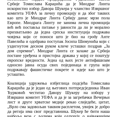
Србије Томислава Караџића да је Миодраг Линта
искористио избор Давора Шукера у чланство Извршног
комитета УЕФА за личну промоцију и да због таквих
као што је Миодраг Линта Србију данас мрзи пола
Европе. Миодрага Линту не занима лична промоција
већ већ поставља питање у јавности да ли је морално
прихватљиво да једна српска институција подржава
човјека који се поноси што је био на гробу Анте
Павелића и одобрава поступак Јосипа Шимунића који с
уздигнутом десном руком кличе усташки поздрав „За
дом спремни“. Миодраг Линта се залаже да Србија
постане уређена и пристојна држава у којој се поштују
европске вредности. Једна од њих јесте антифашизам
односно јавна осуда свих појединаца и група који
подржавају фашистичке покрете и идеје као што је
усташтво.
Коалиција удружења избјеглица подсјећа Томислава
Караџића да је један од његових потпредсједника Иван
Ћурковић честитао Давору Шукеру на избору у
Извршни комитет УЕФА и да је за загребачки Вечерњи
лист и друге хрватске медије рекао слиједеће, цитат,
„Врло сма задовољан таквим расплетом, увијек је добро
да регија има свог представника. Шукер ће бити наша
најбоља веза с људима који одлучују о најважнијим