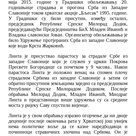
маја 2015. године у Градишки обиљежавању 20.
годишњице страдања и прогона Срба из Западне
Славоније током хрватске акције „Бљесак“ 1995. године.
У Градишки су били присутни, између осталих,
предсједник Републике Српске Милорад Додик,
предсједавајући Предсједништва БиХ Младен Иванић и
Владика славонски Јован. Организатор обиљежавања је
било Удружење протјераних Срба из западне Славоније
које води Крста Жарковић.
Линта је присуствао парастосу за страдале Србе из
западне Славоније који је служен у цркви Покрова
Пресвете Богородице са почетком у 9 часова.. Након
парастоса Линта је положио венац на спомен плочу
страдалим Србима из западне Славоније а затим се
обратио присутним земљацима заједно са предсједником
Републике Српске Милорадом Додиком. Послије
обраћања Милорад Додик, Младен Иванић, Миодраг
Линта и представници више удружења су са средине
моста у ријеку Саву спустили вијенцe.
Линта је у свом обраћању изразио огорчење да ни двије
деценије послије окончања рата у Хрватској још увијек
нема политичке воље да се казне наредбодавци и
починиоци стравичних злочина над Србима. Он је