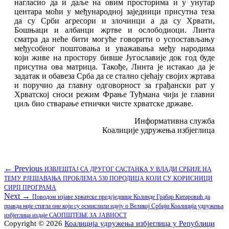
нагласио да и даље на овим просторима и у унутар
центара моћи у међународној заједници присутна теза
да су Срби агресори и злочинци а да су Хрвати,
Бошњаци и албанци жртве и ослободиоци. Линта
сматра да неће бити могуће говорити о успостављању
међусобног поштовања и уважавања међу народима
који живе на простору бивше Југославије док год буде
присутна ова матрица. Такође, Линта је истакао да је
задатак и обавеза Срба да се стално сјећају својих жртава
и поручио да главну одговорност за грађански рат у
Хрватској сноси режим Фрање Туђмана чији је главни
циљ био стварање етнички чисте хрватске државе.
Информативна служба
Коалиције удружења избјеглица
Кретање
Previous
← Previous
ИЗВЈЕШТАЈ СА ДРУГОГ САСТАНКА У ВЛАДИ СРБИЈЕ НА
post:
ТЕМУ РЈЕШАВАЊА ПРОБЛЕМА 530 ПОРОДИЦА КОЈИ СУ КОРИСНИЦИ
чланка
СИРП ПРОГРАМА
Next
Next →
Поводом изјаве хрватске предсједнице Колинде Грабар Китаровић да
post:
правда није стигла оне који су осмислили идеју о Великој Србији Коалиција удружења
избјеглица издаје САОПШТЕЊЕ ЗА ЈАВНОСТ
Copyright © 2026
Коалиција удружења избјеглица у Републици