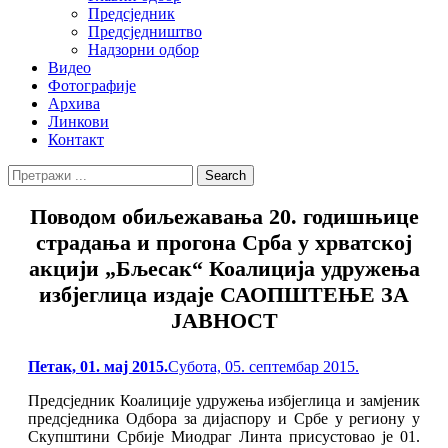
Предсједник
Предсједништво
Надзорни одбор
Видео
Фотографије
Архива
Линкови
Контакт
Search
Search
for:
Поводом обиљежавања 20. годишњице
страдања и прогона Срба у хрватској
акцији „Бљесак“ Коалиција удружења
избјеглица издаје САОПШТЕЊЕ ЗА
ЈАВНОСТ
Posted
Петак, 01. мај 2015.
Субота, 05. септембар 2015.
on
Предсједник Коалиције удружења избјеглица и замјеник
предсједника Одбора за дијаспору и Србе у региону у
Скупштини Србије Миодраг Линта присустовао je 01.