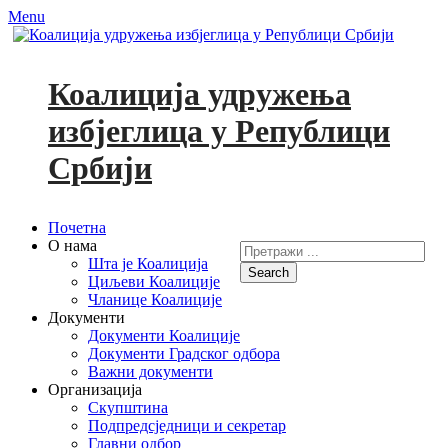
Menu
Коалиција удружења
избјеглица у Републици
Србији
Primary
Skip
Почетна
to
О нама
Search
Menu
content
Шта је Коалиција
for:
Циљеви Коалиције
Facebook
YouTube
Чланице Коалиције
Документи
Документи Коалиције
Документи Градског одбора
Важни документи
Организација
Скупштина
Подпредсједници и секретар
Главни одбор