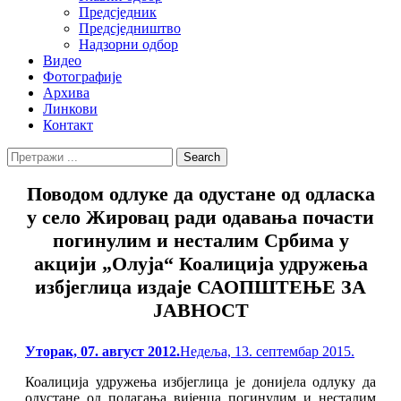
Предсједник
Предсједништво
Надзорни одбор
Видео
Фотографије
Архива
Линкови
Контакт
Search
Search
for:
Поводом одлуке да одустане од одласка
у село Жировац ради одавања почасти
погинулим и несталим Србима у
акцији „Олуја“ Коалиција удружења
избјеглица издаје САОПШТЕЊЕ ЗА
ЈАВНОСТ
Posted
Уторак, 07. август 2012.
Недеља, 13. септембар 2015.
on
Коалиција удружења избјеглица је донијела одлуку да
одустане од полагања вијенца погинулим и несталим