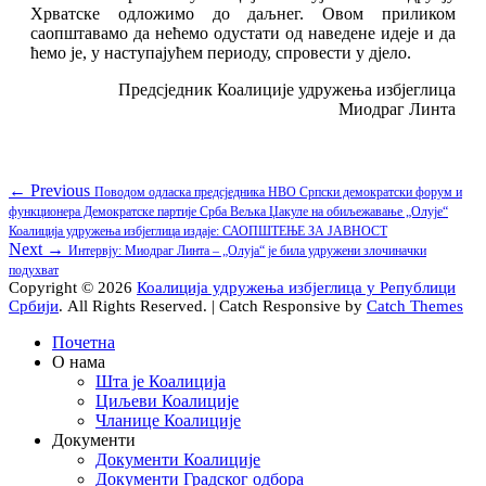
Хрватске одложимо до даљнег. Овом приликом
саопштавамо да нећемо одустати од наведене идеје и да
ћемо је, у наступајућем периоду, спровести у дјело.
Предсједник Коалиције удружења избјеглица
Миодраг Линта
Кретање
Previous
← Previous
Повoдом одласка предсједника НВО Српски демократски форум и
post:
функционера Демократске партије Срба Вељка Џакуле на обиљежавање „Олује“
чланка
Коалиција удружења избјеглица издаје: САОПШТЕЊЕ ЗА ЈАВНОСТ
Next
Next →
Интервју: Миодраг Линта – „Олуја“ је била удружени злочиначки
post:
подухват
Copyright © 2026
Коалиција удружења избјеглица у Републици
Србији
. All Rights Reserved. | Catch Responsive by
Catch Themes
Scroll
Почетна
Up
О нама
Шта је Коалиција
Циљеви Коалиције
Чланице Коалиције
Документи
Документи Коалиције
Документи Градског одбора