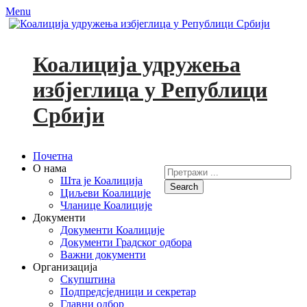
Menu
Коалиција удружења
избјеглица у Републици
Србији
Primary
Skip
Почетна
to
О нама
Search
Menu
content
Шта је Коалиција
for:
Циљеви Коалиције
Facebook
YouTube
Чланице Коалиције
Документи
Документи Коалиције
Документи Градског одбора
Важни документи
Организација
Скупштина
Подпредсједници и секретар
Главни одбор