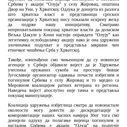
Србима у акцији “Олуја” у селу Жировац, општина
Двор на Уни, у Хрватској. Одлука је донијета из разлога
што хрватска власт и представници српских
организација у Хрватској нису показали искрену жељу
да подрже нашу иницијативу. Сматрамо
неприхватљивим покушај хрватске власти да доласком
Вељка Џакуле у Книн настоји оправдати “Олују” као
легитимну ослободилачку акцију иако је она удружени
злочиначки подухват и представља завршни чин
етничког чишћења Срба у Хрватској.
Такође, изненађени смо чињеницом да су новинске
агенције у Србији објавиле вијест да је Удружење
учесника оружаних сукоба на простору бивше
Југославије организатор одавања почасти избјеглим и
погинулим Србима у селу Жировац и то заједно са
Мировном коалицијом ратних ветерана из региона.
Наведена вијест апослутно није тачна и представља
покушај манипулације.
Коалиција удружења избјеглица сматра да новонастале
околности могу довести до дискредитације и
компромитације наших часних намјера Због тога смо
донијели одлуку да полагање вијенца погинулим и
несталим Србима у акцији “Олуја” на подручју