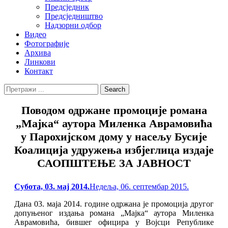
Предсједник
Предсједништво
Надзорни одбор
Видео
Фотографије
Архива
Линкови
Контакт
Search
Search
for:
Поводом одржане промоције романа
„Мајка“ аутора Миленка Аврамовића
у Парохијском дому у насељу Бусије
Коалиција удружења избјеглица издаје
САОПШТЕЊЕ ЗА ЈАВНОСТ
Posted
Субота, 03. мај 2014.
Недеља, 06. септембар 2015.
on
Дана 03. маја 2014. године одржана је промоција другог
допуњеног издања романа „Мајка“ аутора Миленка
Аврамовића, бившег официра у Војсци Републике