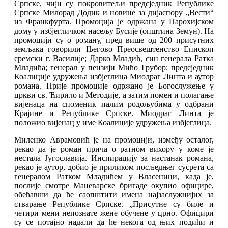
Српске, чији су покровитељи предсједник Републике
Српске Милорад Додик и новине за дијаспору „Вести“
из Франкфурта. Промоција је одржана у Парохијском
дому у избјегличком насељу Бусије (општина Земун). На
промоцији су о роману, пред више од 200 присутних
земљака говорили Његово Преосвештенство Епископ
сремски г. Василије; Дарко Младић, син генерала Ратка
Младића; генерал у пензији Мићо Грубор; предсједник
Коалиције удружења избјеглица Миодраг Линта и аутор
романа. Прије промоције одржано је Богослужење у
цркви св. Ћирило и Методије, а затим помен и полагање
вијенаца на споменик палим родољубима у одбрани
Крајине и Републике Српске. Миодраг Линта је
положио вијенац у име Коалиције удружења избјеглица.
Миленко Аврамовић је на промоцији, између осталог,
рекао да је роман прича о ратном вихору у коме je
нестала Југославија. Инспирацију за настанак романа,
рекао је аутор, добио је приликом посљедњег сусрета са
генералом Ратком Младићем у Власеници, када је,
послије смотре Маневарске бригаде окупио официре,
обећавши да ће саопштити имена најзаслужнијих за
стварање Pепублике Cрпске. „Присутне су биле и
четири мени непознате жене обучене у црно. Официри
су се потајно надали да ће некога од њих подићи и