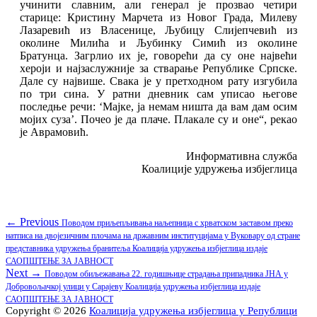
учинити славним, али генерал je прозвао четири
старице: Кристину Марчета из Новог Града, Милеву
Лазаревић из Власенице, Љубицу Слијепчевић из
околине Милића и Љубинку Симић из околине
Братунца. Загрлио их je, говорећи да су оне највећи
хероји и најзаслужније за стварање Републике Српске.
Дале су највише. Свака je у претходном рату изгубила
пo три сина. У ратни дневник сам уписао његове
последње речи: ‘Мајке, ja немам ништа да вам дам осим
мојих суза’. Почео je да плаче. Плакале су и оне“, рекао
је Аврамовић.
Информативна служба
Коалиције удружења избјеглица
Кретање
Previous
← Previous
Поводом приљепљивања наљепница с хрватском заставом преко
post:
натписа на двојезичним плочама на државним институцијама у Вуковару од стране
чланка
представника удружења бранитеља Коалиција удружења избјеглица издаје
САОПШТЕЊЕ ЗА ЈАВНОСТ
Next
Next →
Поводом обиљежавања 22. годишњице страдања припадника ЈНА у
post:
Добровољачкој улици у Сарајеву Коалиција удружења избјеглица издајe
САОПШТЕЊЕ ЗА ЈАВНОСТ
Copyright © 2026
Коалиција удружења избјеглица у Републици