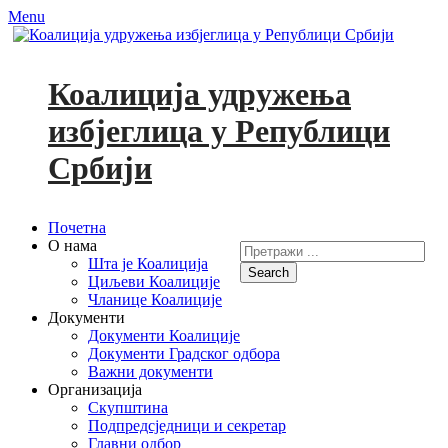
Menu
Коалиција удружења
избјеглица у Републици
Србији
Primary
Skip
Почетна
to
О нама
Search
Menu
content
Шта је Коалиција
for:
Циљеви Коалиције
Facebook
YouTube
Чланице Коалиције
Документи
Документи Коалиције
Документи Градског одбора
Важни документи
Организација
Скупштина
Подпредсједници и секретар
Главни одбор