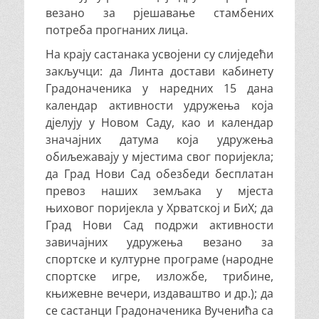
везано за рјешавање стамбених
потреба прогнаних лица.
На крају састанака усвојени су слиједећи
закључци: да Линта достави кабинету
Градоначеника у наредних 15 дана
календар активности удружења која
дјелују у Новом Саду, као и календар
значајних датума која удружења
обиљежавају у мјестима свог поријекла;
да Град Нови Сад обезбеди бесплатан
превоз наших земљака у мјеста
њиховог поријекла у Хрватској и БиХ; да
Град Нови Сад подржи активности
завичајних удружења везано за
спортске и културне програме (народне
спортске игре, изложбе, трибине,
књижевне вечери, издаваштво и др.); да
се састанци Градоначеника Вученића са