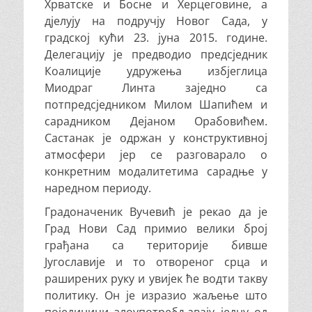
Хрватске и Босне и Херцеговине, а
дјелују на подручју Новог Сада, у
градској кући 23. јуна 2015. године.
Делегацију је предводио предсједник
Коалиције удружења избјеглица
Миодраг Линта заједно са
потпредсједником Милом Шапићем и
сарадником Дејаном Орабовићем.
Састанак је одржан у конструктивној
атмосфери јер се разговарало о
конкретним модалитетима сарадње у
наредном периоду.
Градоначеник Вучевић је рекао да је
Град Нови Сад примио велики број
грађана са територије бивше
Југославије и то отвореног срца и
раширених руку и увијек ће водти такву
политику. Он је изразио жаљење што