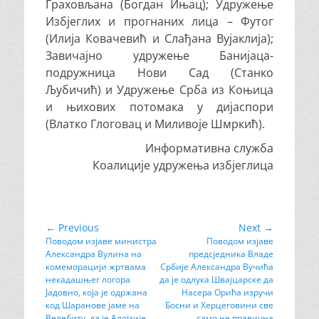
Граховљана (Богдан Ињац); Удружење
Избјеглих и прогнаних лица – Футог
(Илија Ковачевић и Слађана Вујаклија);
Завичајно удружење Банијаца-
подружница Нови Сад (Станко
Љубичић) и Удружење Срба из Коњица
и њихових потомака у дијаспори
(Влатко Глоговац и Миливоје Шмркић).
Информативна служба
Коалиције удружења избјеглица
Кретање
← Previous
Next →
Previous
Поводом изјаве министра
Next
Поводом изјаве
чланка
Александра Вулина на
предсједника Владе
post:
post:
комеморацији жртвама
Србије Александра Вучића
некадашњег логора
да је одлука Швајцарске да
Јадовно, која је одржана
Насера Орића изручи
код Шаранове јаме на
Босни и Херцеговини све
Велебиту, да је Алојзије
само не правична