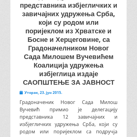
представника избјегличких и
завичајних удружења Срба,
који су родом или
поријеклом из Хрватске и
Босне и Херцеговине, са
Градоначелником Новог
Сада Милошем Вучевићем
Коалиција удружења
избјеглица издаје
САОПШТЕЊЕ ЗА ЈАВНОСТ
Posted
Уторак, 23. јун 2015.
on
Градоначеник Новог Сада Милош
Вучевић примио је делегацију
представника 12 завичајних и
избјегличких удружења Срба, који су
родом или поријеклом са подручја