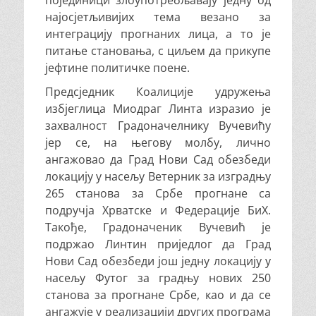
појединици злоупотребљавају једну од
најосјетљивијих тема везано за
интеграцију прогнаних лица, а то је
питање становања, с циљем да прикупе
јефтине политичке поене.
Предсједник Коалиције удружења
избјеглица Миодраг Линта изразио је
захвалност Градоначелнику Вучевићу
јер се, на његову молбу, лично
ангажовао да Град Нови Сад обезбеди
локацију у насељу Ветерник за изградњу
265 станова за Србе прогнане са
подручја Хрватске и Федерације БиХ.
Такође, Градоначеник Вучевић је
подржао Линтин приједлог да Град
Нови Сад обезбеди још једну локацију у
насељу Футог за градњу нових 250
станова за прогнане Србе, као и да се
ангажује у реализацији других програма