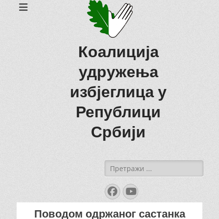
Коалиција
удружења
избјеглица у
Републици
Србији
Search
for:
Facebook
YouTube
Поводом одржаног састанка