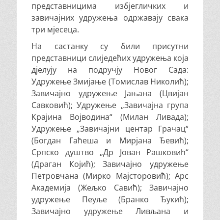
представницима избјегличких и
завичајних удружења одржавају свака
три мјесеца.
На састанку су били присутни
представници слиједећих удружења која
дјелују на подручју Новог Сада:
Удружење Змијање (Томислав Николић);
Завичајно удружење Јањана (Цвијан
Савковић); Удружење „Завичајна група
Крајина Војводина“ (Милан Ливада);
Удружење „Завичајни центар Грачац“
(Богдан Гаћеша и Мирјана Ђевић);
Српско душтво „Др Јован Рашковић“
(Драган Којић); Завичајно удружење
Петровчана (Мирко Мајсторовић); Арс
Академија (Жељко Савић); Завичајно
удружење Пеуље (Бранко Ђукић);
Завичајно удружење Ливљана и