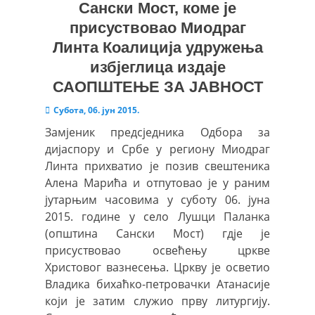
Сански Мост, коме је
присуствовао Миодраг
Линта Коалиција удружења
избјеглица издаје
САОПШТЕЊЕ ЗА ЈАВНОСТ
Posted
Субота, 06. јун 2015.
on
Замјеник предсједника Одбора за
дијаспору и Србе у региону Миодраг
Линта прихватио је позив свештеника
Алена Марића и отпутовао је у раним
јутарњим часовима у суботу 06. јуна
2015. године у село Лушци Паланка
(општина Сански Мост) гдје је
присуствовао освећењу цркве
Христовог вазнесења. Цркву је осветио
Владика бихаћко-петровачки Атанасије
који је затим служио прву литургију.