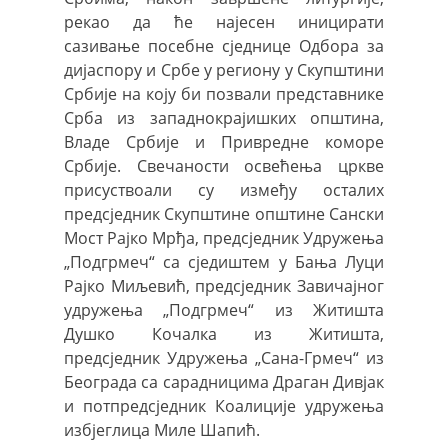
рекао да ће најесен иницирати
сазивање посебне сједнице Одбора за
дијаспору и Србе у региону у Скупштини
Србије на коју би позвали представнике
Срба из западнокрајишких општина,
Владе Србије и Привредне коморе
Србије. Свечаности освећења цркве
присуствоали су између осталих
предсједник Скупштине општине Сански
Мост Рајко Мрђа, предсједник Удружења
„Подгрмеч“ са сједиштем у Бања Луци
Рајко Миљевић, предсједник Завичајног
удружења „Подгрмеч“ из Житишта
Душко Кочалка из Житишта,
предсједник Удружења „Сана-Грмеч“ из
Београда са сарадницима Драган Дивјак
и потпредсједник Коалиције удружења
избјеглица Миле Шапић.