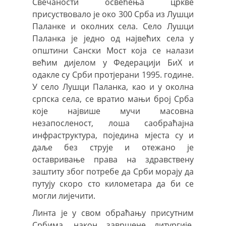
Свечаности освећења цркве
присуствовало је око 300 Срба из Лушци
Паланке и околних села. Село Лушци
Паланка је једно од највећих села у
општини Сански Мост која се налази
већим дијелом у Федерацији БиХ и
одакле су Срби протјерани 1995. године.
У село Лушци Паланка, као и у околна
српска села, се вратио мањи број Срба
које највише мучи масовна
незапосленост, лоша саобраћајна
инфраструктура, поједина мјеста су и
даље без струје и отежано је
оставривање права на здравствену
заштиту због потребе да Срби морају да
путују скоро сто километара да би се
могли лијечити.
Линта је у свом обраћању присутним
Србима, након завршене литургије,