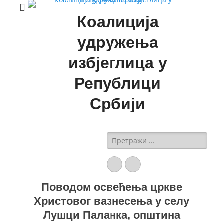
Коалиција
удружења
избјеглица у
Републици
Србији
Search
for:
Facebook
YouTube
Поводом освећења цркве
Христовог вазнесења у селу
Лушци Паланка, општина