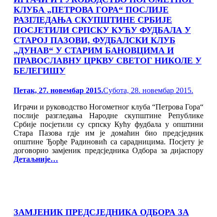
КЛУБА „ПЕТРОВА ГОРА“ ПОСЛИЈЕ
РАЗГЛЕДАЊА СКУПШТИНЕ СРБИЈЕ
ПОСЈЕТИЛИ СРПСКУ КУЋУ ФУДБАЛА У
СТАРОЈ ПАЗОВИ, ФУДБАЛСКИ КЛУБ
„ДУНАВ“ У СТАРИМ БАНОВЦИМА И
ПРАВОСЛАВНУ ЦРКВУ СВЕТОГ НИКОЛЕ У
БЕЛЕГИШУ
Posted
Петак, 27. новембар 2015.
Субота, 28. новембар 2015.
on
Играчи и руководство Ногометног клуба “Петрова Гора“
послије разгледања Народне скупштине Републике
Србије посјетили су српску Кућу фудбала у општини
Стара Пазова гдје им је домаћин био предсједник
општине Ђорђе Радиновић са сарадницима. Посјету је
договорио замјеник предсједника Одбора за дијаспору
Детаљније…
ЗАМЈЕНИК ПРЕДСЈЕДНИКА ОДБОРА ЗА