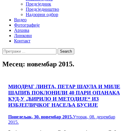
Предсједник
Предсједништво
Надзорни одбор
Видео
Фотографије
Архива
Линкови
Контакт
Search
Search
for:
Месец:
новембар 2015.
МИОДРАГ ЛИНТА, ПЕТАР ШАУЛА И МИЛЕ
ШАПИЋ ПОКЛОНИЛИ 40 ПАРИ ОПАНАКА
КУД-У „ЋИРИЛО И МЕТОДИЈЕ“ ИЗ
ИЗБЈЕГЛИЧКОГ НАСЕЉА БУСИЈЕ
Posted
Понедељак, 30. новембар 2015.
Уторак, 08. децембар
on
2015.