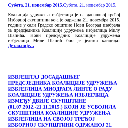
Posted
Субота, 21. новембар 2015.
Субота, 21. новембар 2015.
on
Коалиција удружења избјеглица је на данашњој трећој
Изборној скупштини која је одржана 21. новембра 2015.
године у сали Градске општине Нови Београд изабрала
за предсједника Коалиције удружења избјеглица Милу
Шапића. Нови предсједник Коалиције удружења
избјеглица Миле Шапић био је једини кандидат
Детаљније…
ИЗВЈЕШТАЈ ДОСАДАШЊЕГ
ПРЕДСЈЕДНИКА КОАЛИЦИЈЕ УДРУЖЕЊА
ИЗБЈЕГЛИЦА МИОДРАГА ЛИНТЕ О РАДУ
КОАЛИЦИЈЕ УДРУЖЕЊА ИЗБЈЕГЛИЦА
ИЗМЕЂУ ДВИЈЕ СКУПШТИНЕ
(01.07.2012.-21.11.2015.) КОЈИ ЈЕ УСВОЈИЛА
СКУПШТИНА КОАЛИЦИЈЕ УДРУЖЕЊА
ИЗБЈЕГЛИЦА НА СВОЈОЈ ТРЕЋОЈ
ИЗБОРНОЈ СКУПШТИНИ ОДРЖАНОЈ 21.