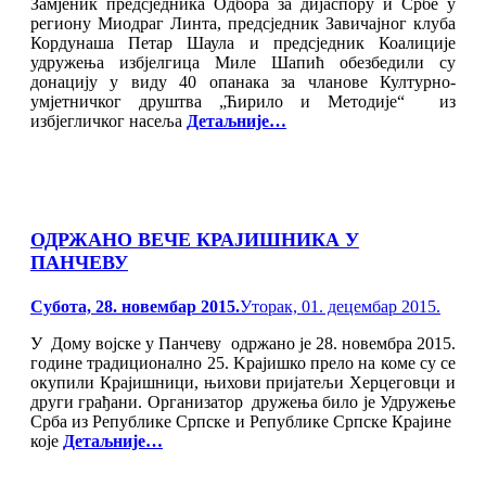
Замјеник предсједника Одбора за дијаспору и Србе у
региону Миодраг Линта, предсједник Завичајног клуба
Кордунаша Петар Шаула и предсједник Коалиције
удружења избјелгица Миле Шапић обезбедили су
донацију у виду 40 опанака за чланове Културно-
умјетничког друштва „Ћирило и Методије“ из
избјегличког насеља
Детаљније…
ОДРЖАНО ВЕЧЕ КРАЈИШНИКА У
ПАНЧЕВУ
Posted
Субота, 28. новембар 2015.
Уторак, 01. децембар 2015.
on
У Дому војске у Панчеву одржано је 28. новембра 2015.
године традиционално 25. Kрајишко прело на коме су се
окупили Крајишници, њихови пријатељи Херцеговци и
други грађани. Организатор дружења било је Удружење
Срба из Републике Српске и Републике Српске Крајине
које
Детаљније…