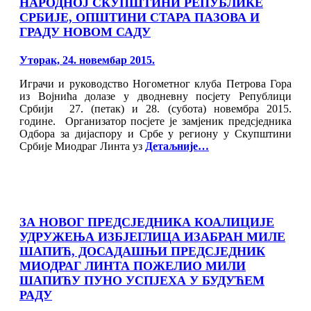
НАРОДНОЈ СКУПШТИНИ РЕПУБЛИКЕ
СРБИЈЕ, ОПШТИНИ СТАРА ПАЗОВА И
ГРАДУ НОВОМ САДУ
Posted
Уторак, 24. новембар 2015.
on
Играчи и руководство Ногометног клуба Петрова Гора
из Војнића долазе у дводневну посјету Републици
Србији 27. (петак) и 28. (субота) новембра 2015.
године. Организатор посјете је замјеник предсједника
Одбора за дијаспору и Србе у региону у Скупштини
Србије Миодраг Линта уз
Детаљније…
ЗА НОВОГ ПРЕДСЈЕДНИКА КОАЛИЦИЈЕ
УДРУЖЕЊА ИЗБЈЕГЛИЦА ИЗАБРАН МИЛЕ
ШАПИЋ, ДОСАДАШЊИ ПРЕДСЈЕДНИК
МИОДРАГ ЛИНТА ПОЖЕЛИО МИЛИ
ШАПИЋУ ПУНО УСПЈЕХА У БУДУЋЕМ
РАДУ