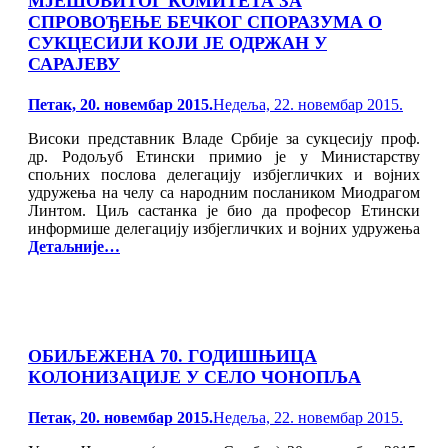
МЈЕШОВИТОГ КОМИТЕТА ЗА
СПРОВОЂЕЊЕ БЕЧКОГ СПОРАЗУМА О
СУКЦЕСИЈИ КОЈИ ЈЕ ОДРЖАН У
САРАЈЕВУ
Posted
Петак, 20. новембар 2015.
Недеља, 22. новембар 2015.
on
Високи представник Владе Србије за сукцесију проф.
др. Родољуб Етински примио је у Министарству
спољних послова делегацију избјегличких и војних
удружења на челу са народним послаником Миодрагом
Линтом. Циљ састанка је био да професор Етински
информише делегацију избјегличких и војних удружења
Детаљније…
ОБИЉЕЖЕНА 70. ГОДИШЊИЦА
КОЛОНИЗАЦИЈЕ У СЕЛО ЧОНОПЉА
Posted
Петак, 20. новембар 2015.
Недеља, 22. новембар 2015.
on