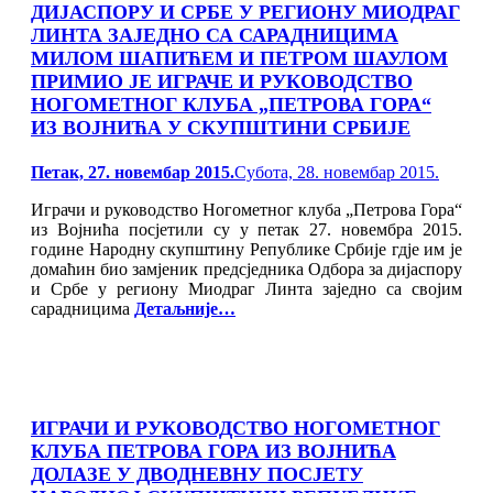
ДИЈАСПОРУ И СРБЕ У РЕГИОНУ МИОДРАГ
ЛИНТА ЗАЈЕДНО СА САРАДНИЦИМА
МИЛОМ ШАПИЋЕМ И ПЕТРОМ ШАУЛОМ
ПРИМИО ЈЕ ИГРАЧЕ И РУКОВОДСТВО
НОГОМЕТНОГ КЛУБА „ПЕТРОВА ГОРА“
ИЗ ВОЈНИЋА У СКУПШТИНИ СРБИЈЕ
Posted
Петак, 27. новембар 2015.
Субота, 28. новембар 2015.
on
Играчи и руководство Ногометног клуба „Петрова Гора“
из Војнића посјетили су у петак 27. новембра 2015.
године Народну скупштину Републике Србије гдје им је
домаћин био замјеник предсједника Одбора за дијаспору
и Србе у региону Миодраг Линта заједно са својим
сарадницима
Детаљније…
ИГРАЧИ И РУКОВОДСТВО НОГОМЕТНОГ
КЛУБА ПЕТРОВА ГОРА ИЗ ВОЈНИЋА
ДОЛАЗЕ У ДВОДНЕВНУ ПОСЈЕТУ