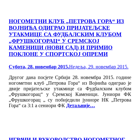
НОГОМЕТНИ КЛУБ „ПЕТРОВА ГОРА“ ИЗ
ВОЈНИЋА ОДИГРАО ПРИЈАТЕЉСКЕ
УТАКМИЦЕ СА ФУДБАЛСКИМ КЛУБОМ
„ФРУШКОГОРАЦ“ У СРЕМСКОЈ
КАМЕНИЦИ (НОВИ САД) И ПРИМИО
ПОКЛОНЕ У СПОРТСКОЈ ОПРЕМИ
Posted
Субота, 28. новембар 2015.
Недеља, 29. новембар 2015.
on
Другог дана посјете Србији 28. новембра 2015. године
ногометни клуб „Петрова Гора“ из Војнића одиграо је
двије пријатељске утакмице са Фудбалским клубом
„Фрушкогорац“ у Сремској Каменици. Јуниори ФК
„Фрушкогорац „ су побиједили јуниоре НК „Петрова
Гора“ са 3:1 а сениори ФК
Детаљније…
ИГРАЧИ И РУКОВОДСТВО НОГОМЕТНОГ