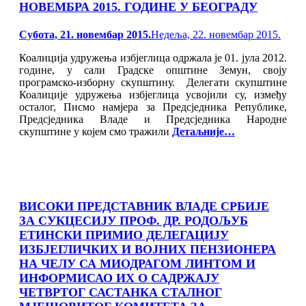
НОВЕМБРА 2015. ГОДИНЕ У БЕОГРАДУ
Posted
Субота, 21. новембар 2015.
Недеља, 22. новембар 2015.
on
Коалиција удружења избјеглица одржала је 01. јула 2012.
године, у сали Градске општине Земун, своју
програмско-изборну скупштину. Делегати скупштине
Коалиције удружења избјеглица усвојили су, између
осталог, Писмо намјера за Предсједника Републике,
Предсједника Владе и Предсједника Народне
скупштине у којем смо тражили
Детаљније…
ВИСОКИ ПРЕДСТАВНИК ВЛАДЕ СРБИЈЕ
ЗА СУКЦЕСИЈУ ПРОФ. ДР. РОДОЉУБ
ЕТИНСКИ ПРИМИО ДЕЛЕГАЦИЈУ
ИЗБЈЕГЛИЧКИХ И ВОЈНИХ ПЕНЗИОНЕРА
НА ЧЕЛУ СА МИОДРАГОМ ЛИНТОМ И
ИНФОРМИСАО ИХ О САДРЖАЈУ
ЧЕТВРТОГ САСТАНКА СТАЛНОГ