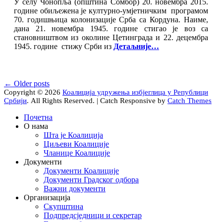
У селу Чонопља (општина Сомбор) 20. новембра 2015.
године обиљежена је културно-умјетничким програмом
70. годишњица колонизације Срба са Кордуна. Наиме,
дана 21. новембра 1945. године стигао је воз са
становништвом из околине Цетинграда и 22. децембра
1945. године стижу Срби из
Детаљније…
Post
←
Older posts
Copyright © 2026
Коалиција удружења избјеглица у Републици
navigation
Србији
. All Rights Reserved. | Catch Responsive by
Catch Themes
Scroll
Почетна
Up
О нама
Шта је Коалиција
Циљеви Коалиције
Чланице Коалиције
Документи
Документи Коалиције
Документи Градског одбора
Важни документи
Организација
Скупштина
Подпредсједници и секретар