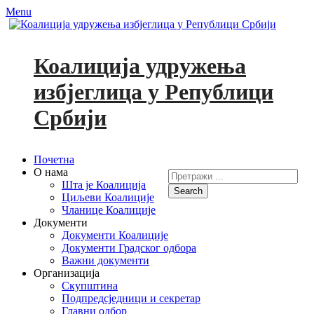
Menu
Коалиција удружења
избјеглица у Републици
Србији
Primary
Skip
Почетна
to
О нама
Search
Menu
content
Шта је Коалиција
for:
Циљеви Коалиције
Facebook
YouTube
Чланице Коалиције
Документи
Документи Коалиције
Документи Градског одбора
Важни документи
Организација
Скупштина
Подпредсједници и секретар
Главни одбор